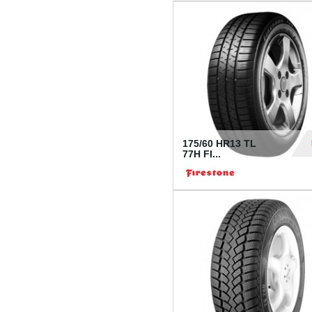
175/60 HR13 TL
77H FI...
39