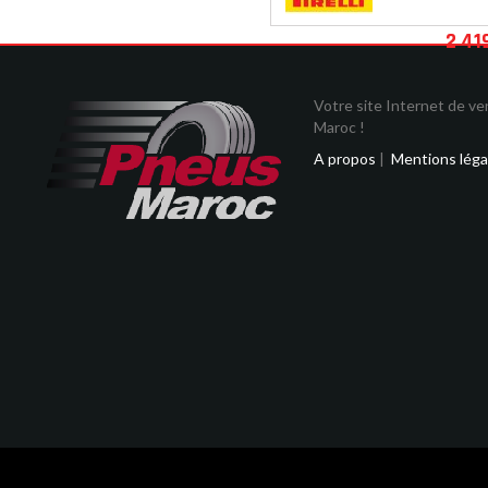
2 41
Votre site Internet de v
Maroc !
A propos
|
Mentions léga