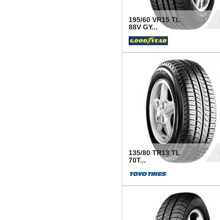
195/60 VR15 TL
88V GY...
50
135/80 TR13 TL
70T...
26