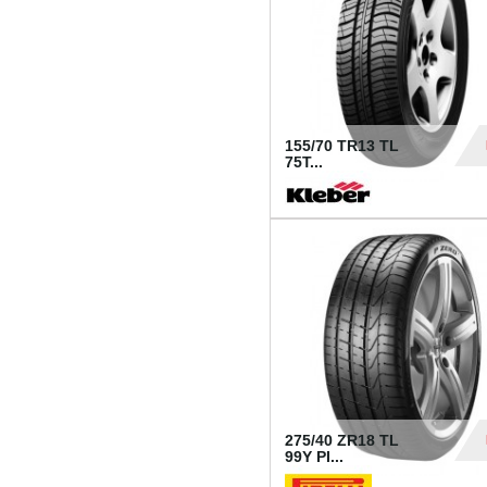
155/70 TR13 TL
75T...
30
275/40 ZR18 TL
99Y PI...