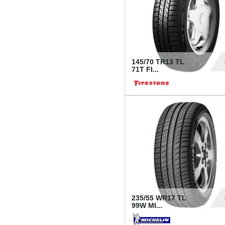
145/70 TR13 TL
71T FI...
30
235/55 WR17 TL
99W MI...