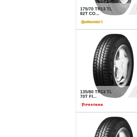
175/70 TR13 TL
82T CO...
28
135/80 TR13 TL
70T FI...
30