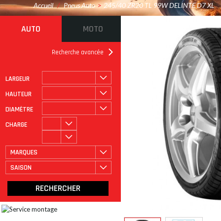
Accueil
/
Pneus Auto
>
245/40 ZR20 TL 99W DELINTE D7 XL
AUTO
MOTO
Recherche avancée
LARGEUR
ROULAGE À PLAT
CATÉGORIE
HAUTEUR
DIAMÈTRE
CHARGE
MARQUES
SAISON