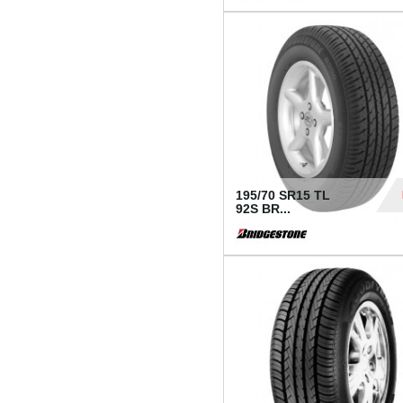
1 18
195/70 SR15 TL
92S BR...
83