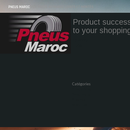
PNEUS MAROC
VOS PNEUS AU MAROC LIVRÉS ET MONTÉS
Product success
to your shopping
Quantity
Total
Catégories
Pneus Auto
Pneu moto
Promos
Marques