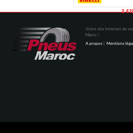
2 41
Votre site Internet de v
Maroc !
A propos
|
Mentions léga