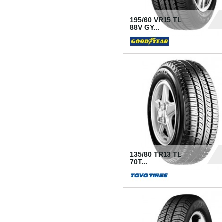
195/60 VR15 TL
88V GY...
50
135/80 TR13 TL
70T...
26