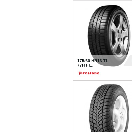
175/60 HR13 TL
77H FI...
39