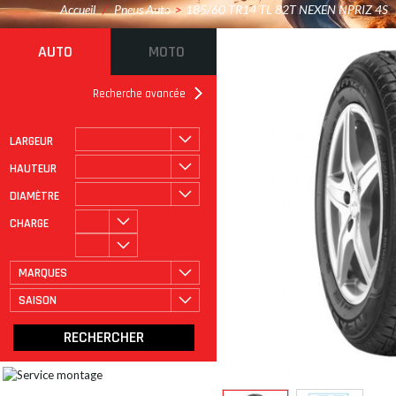
Accueil
/
Pneus Auto
>
185/60 TR14 TL 82T NEXEN NPRIZ 4S
AUTO
MOTO
Recherche avancée
LARGEUR
ROULAGE À PLAT
CATÉGORIE
HAUTEUR
DIAMÈTRE
CHARGE
MARQUES
SAISON