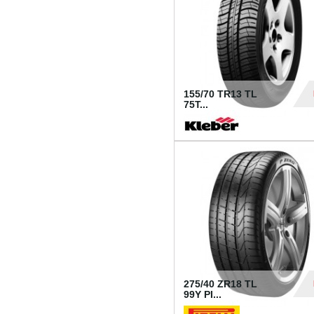
155/70 TR13 TL
75T...
30
275/40 ZR18 TL
99Y PI...