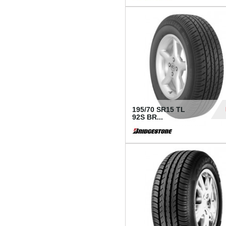
1 18
195/70 SR15 TL
92S BR...
83