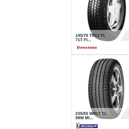
145/70 TR13 TL
71T FI...
30
235/55 WR17 TL
99W MI...