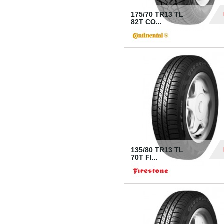
175/70 TR13 TL
82T CO...
28
135/80 TR13 TL
70T FI...
30