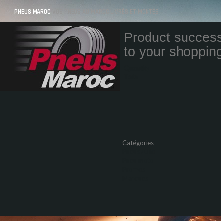
PNEUS MAROC
VOS PNEUS AU MAROC LIVRÉS ET MONTÉS
Product success
to your shopping
Quantity
Total
Catégories
Pneus Auto
Pneu moto
Promos
Marques