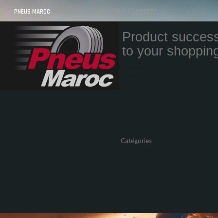
PNEUS MAROC
VOS PNEUS AU MAROC LIVRÉS ET MONTÉS
Product success
to your shopping
Quantity
Total
Catégories
Pneus Auto
Pneu moto
Promos
Marques