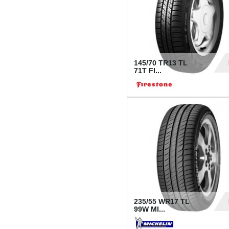
145/70 TR13 TL
71T FI...
30
235/55 WR17 TL
99W MI...