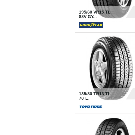
195/60 VR15 TL
88V GY...
50
135/80 TR13 TL
70T...
26