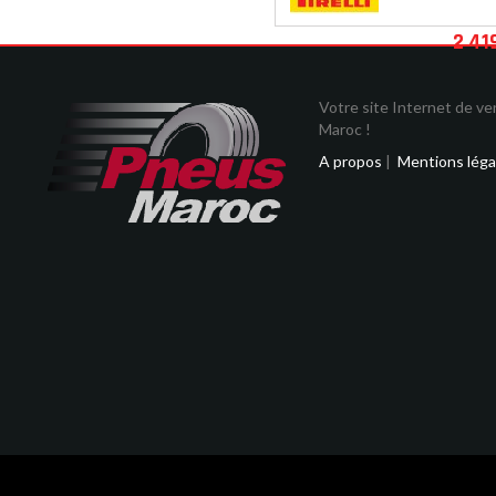
2 41
Votre site Internet de v
Maroc !
A propos
|
Mentions léga