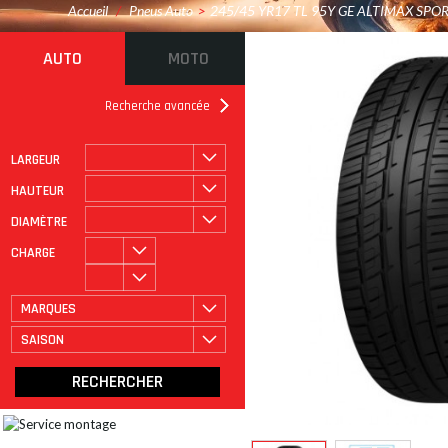
Accueil
/
Pneus Auto
>
245/45 YR17 TL 95Y GE ALTIMAX SPO
AUTO
MOTO
Recherche avancée
LARGEUR
ROULAGE À PLAT
CATÉGORIE
HAUTEUR
DIAMÈTRE
CHARGE
MARQUES
SAISON