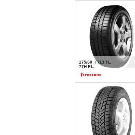
175/60 HR13 TL
77H FI...
39