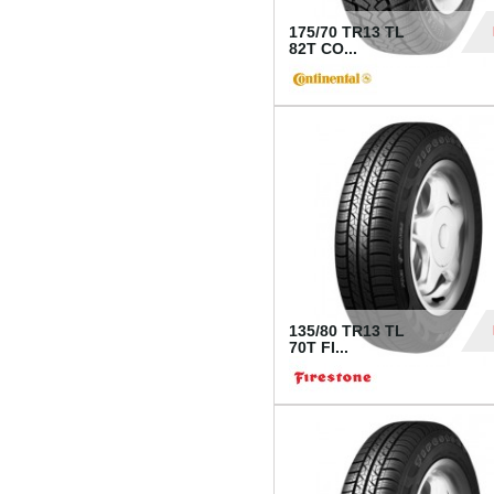
175/70 TR13 TL
82T CO...
28
135/80 TR13 TL
70T FI...
30