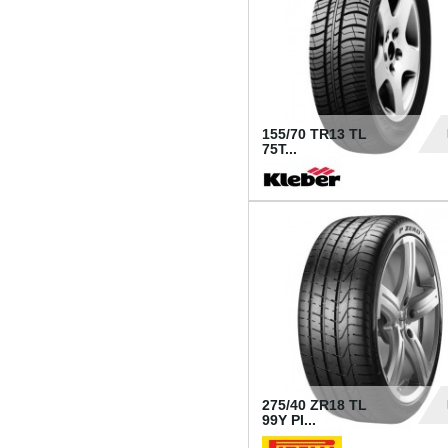
155/70 TR13 TL
75T...
30
275/40 ZR18 TL
99Y PI...