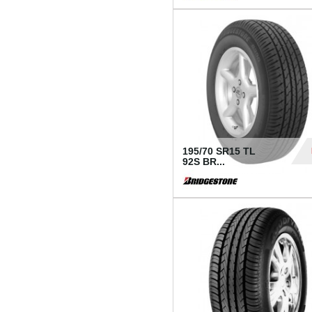
1 18
195/70 SR15 TL
92S BR...
83