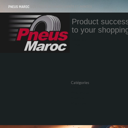
PNEUS MAROC
VOS PNEUS AU MAROC LIVRÉS ET MONTÉS
Product success
to your shopping
Quantity
Total
Catégories
Pneus Auto
Pneu moto
Promos
Marques