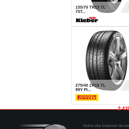
155/70 TR13 TL
75T...
30
275/40 ZR18 TL
99Y PI...
2 41
Votre site Internet de v