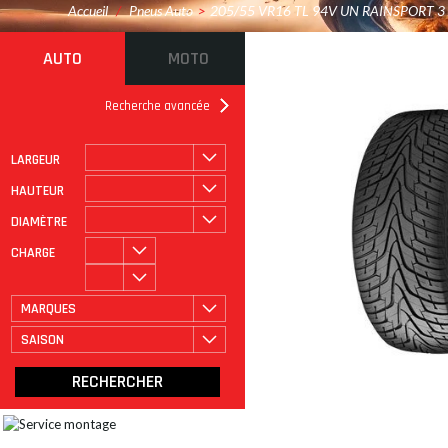
Accueil
/
Pneus Auto
>
205/55 VR16 TL 94V UN RAINSPORT 3
AUTO
MOTO
Recherche avancée
LARGEUR
ROULAGE À PLAT
CATÉGORIE
HAUTEUR
DIAMÈTRE
CHARGE
MARQUES
SAISON