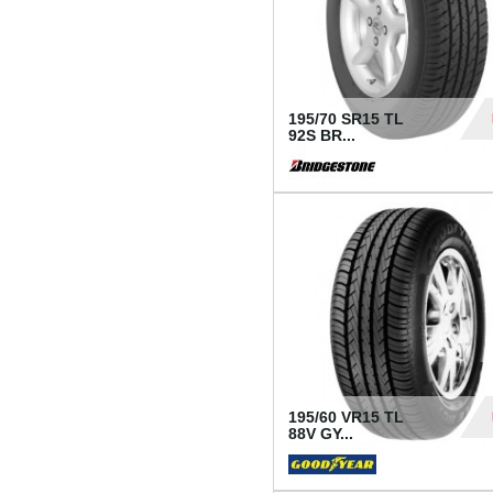
195/70 SR15 TL
92S BR...
83
195/60 VR15 TL
88V GY...