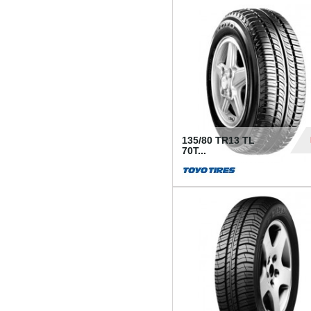
50
135/80 TR13 TL
70T...
26