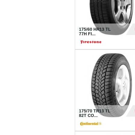
175/60 HR13 TL
77H FI...
39
175/70 TR13 TL
82T CO...