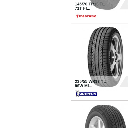
145/70 TR13 TL
71T FI...
30
235/55 WR17 TL
99W MI...
1 18