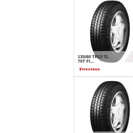
28
135/80 TR13 TL
70T FI...
30