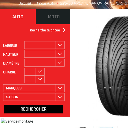
Accueil
/
Pneus Auto
>
225/50 VR17 TL 94V UN RAINSPORT 3
AUTO
MOTO
Recherche avancée
LARGEUR
ROULAGE À PLAT
CATÉGORIE
HAUTEUR
DIAMÈTRE
CHARGE
MARQUES
SAISON