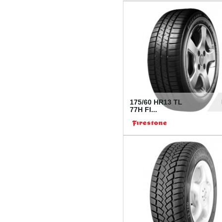
175/60 HR13 TL
77H FI...
39