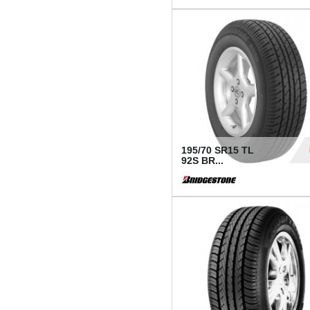
1 18
195/70 SR15 TL
92S BR...
83