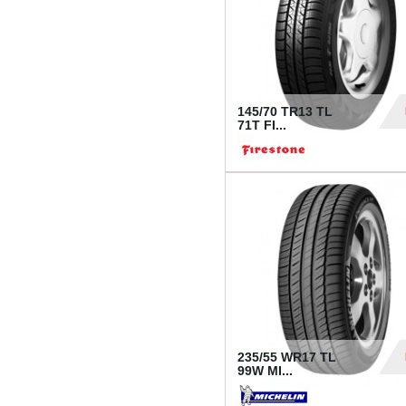
145/70 TR13 TL
71T FI...
30
235/55 WR17 TL
99W MI...