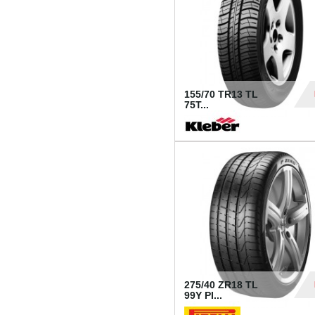
155/70 TR13 TL
75T...
30
275/40 ZR18 TL
99Y PI...