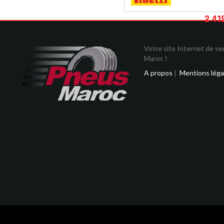
2 41
Votre site Internet de v
Maroc !
A propos
|
Mentions léga