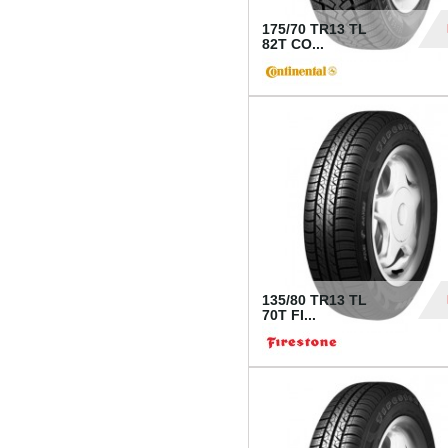
175/70 TR13 TL
82T CO...
28
135/80 TR13 TL
70T FI...
30