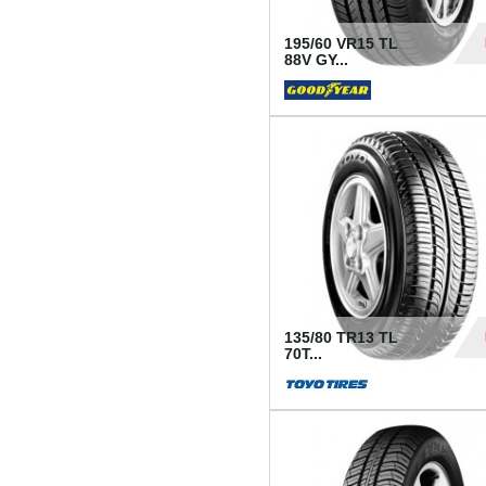
195/60 VR15 TL
88V GY...
50
135/80 TR13 TL
70T...
26