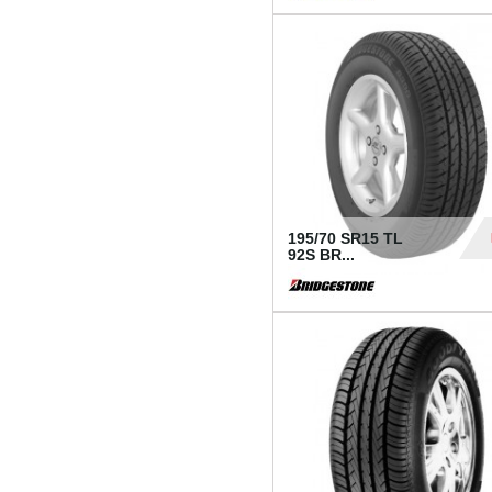
1 18
195/70 SR15 TL
92S BR...
83