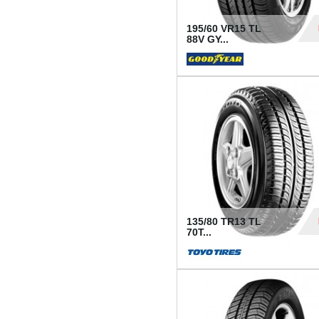
195/60 VR15 TL
88V GY...
50
135/80 TR13 TL
70T...
26