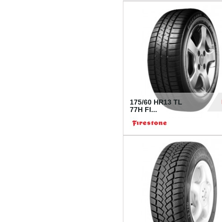
175/60 HR13 TL
77H FI...
39