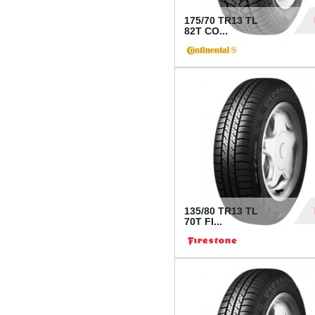
175/70 TR13 TL
82T CO...
28
135/80 TR13 TL
70T FI...
30