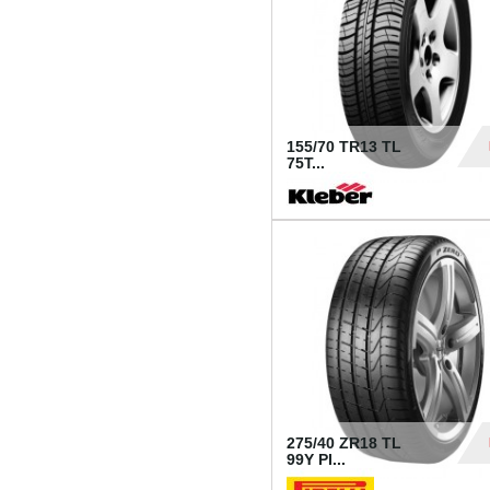
155/70 TR13 TL
75T...
30
275/40 ZR18 TL
99Y PI...