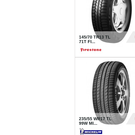
145/70 TR13 TL
71T FI...
30
235/55 WR17 TL
99W MI...