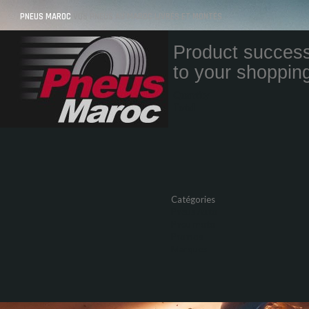
PNEUS MAROC
VOS PNEUS AU MAROC LIVRÉS ET MONTÉS
Product success
to your shopping
Quantity
Total
Catégories
Pneus Auto
Pneu moto
Promos
Marques