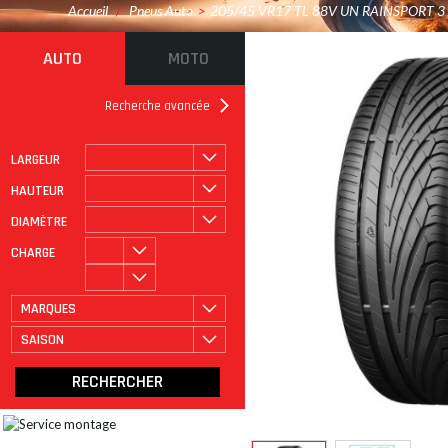
Accueil
/
Pneus Auto
>
205/45 VR17 TL 88V UN RAINSPORT 3
AUTO
MOTO
Recherche avancée
LARGEUR
ROULAGE À PLAT
CATÉGORIE
HAUTEUR
DIAMÈTRE
CHARGE
MARQUES
SAISON