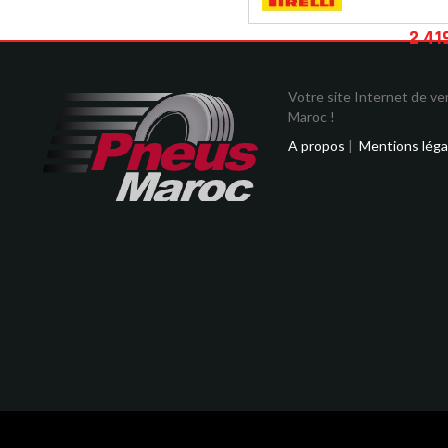
2 41
Votre site Internet de v
Maroc !
A propos
|
Mentions léga