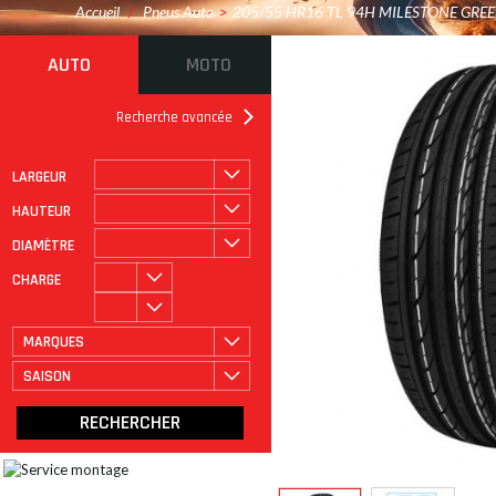
Accueil
/
Pneus Auto
>
205/55 HR16 TL 94H MILESTONE GRE
AUTO
MOTO
Recherche avancée
LARGEUR
ROULAGE À PLAT
CATÉGORIE
HAUTEUR
DIAMÈTRE
CHARGE
MARQUES
SAISON