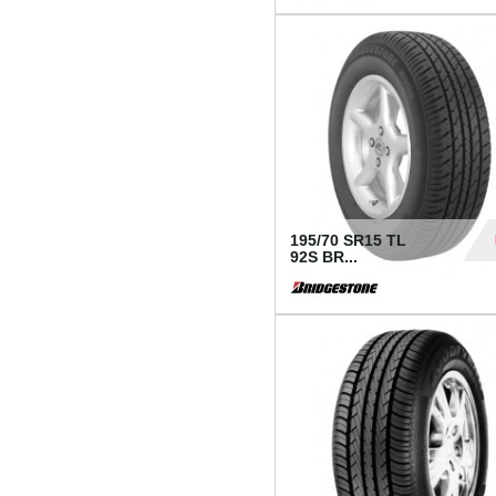
1 18
195/70 SR15 TL
92S BR...
83