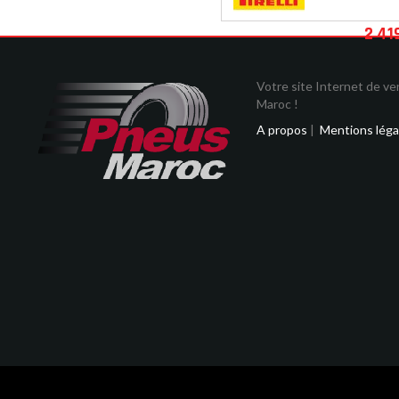
2 41
Votre site Internet de v
Maroc !
A propos
|
Mentions léga