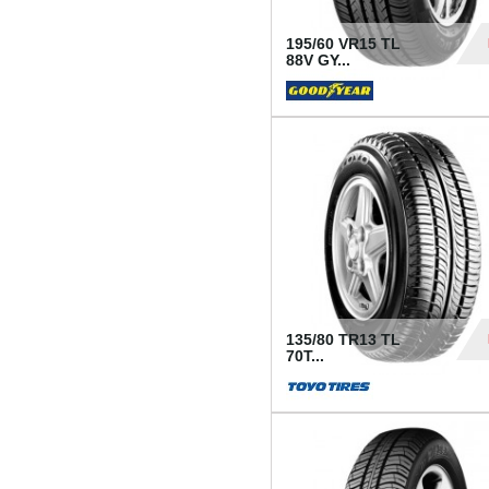
195/60 VR15 TL
88V GY...
50
135/80 TR13 TL
70T...
26