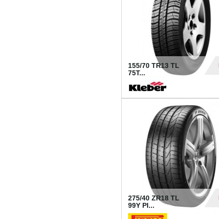
155/70 TR13 TL
75T...
30
275/40 ZR18 TL
99Y PI...