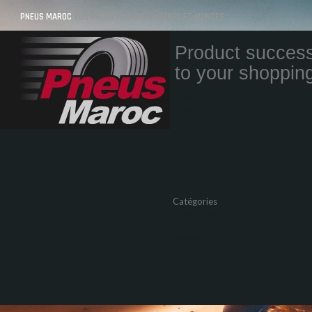
PNEUS MAROC
VOS PNEUS AU MAROC LIVRÉS ET MONTÉS
Product success
to your shopping
Quantity
Total
Catégories
Pneus Auto
Pneu moto
Promos
Marques