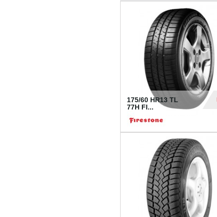
175/60 HR13 TL
77H FI...
39