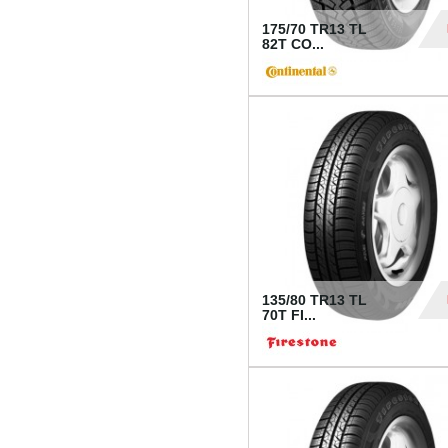
175/70 TR13 TL
82T CO...
28
135/80 TR13 TL
70T FI...
30