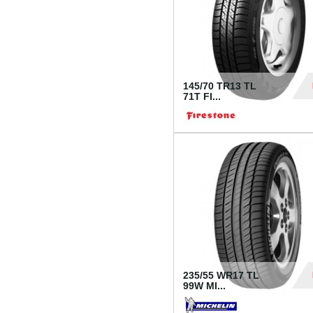
145/70 TR13 TL
71T FI...
30
235/55 WR17 TL
99W MI...