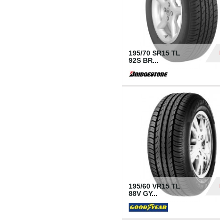
195/70 SR15 TL
92S BR...
83
195/60 VR15 TL
88V GY...