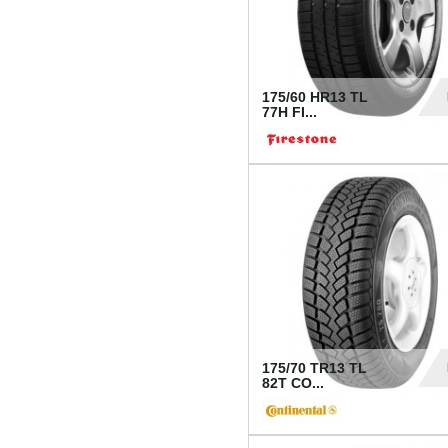
175/60 HR13 TL
77H FI...
39
175/70 TR13 TL
82T CO...