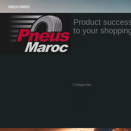
PNEUS MAROC
VOS PNEUS AU MAROC LIVRÉS ET MONTÉS
Product success
to your shopping
Quantity
Total
Catégories
Pneus Auto
Pneu moto
Promos
Marques