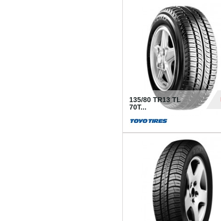
50
135/80 TR13 TL
70T...
26