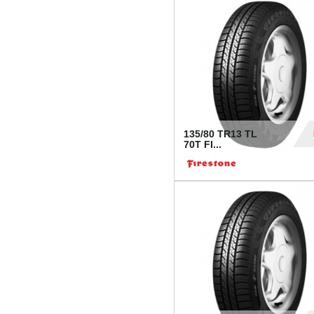
28
135/80 TR13 TL
70T FI...
30