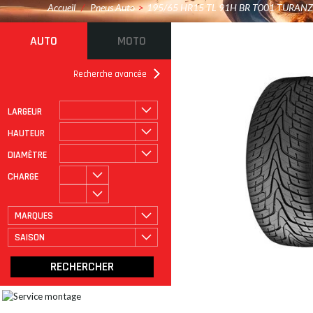
Accueil
/
Pneus Auto
>
195/65 HR15 TL 91H BR T001 TURAN
AUTO
MOTO
Recherche avancée
LARGEUR
ROULAGE À PLAT
CATÉGORIE
HAUTEUR
DIAMÈTRE
CHARGE
MARQUES
SAISON