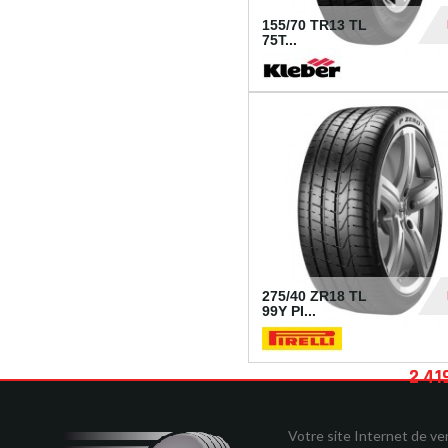
155/70 TR13 TL
75T...
30
275/40 ZR18 TL
99Y PI...
2 41
Votre site Internet de v