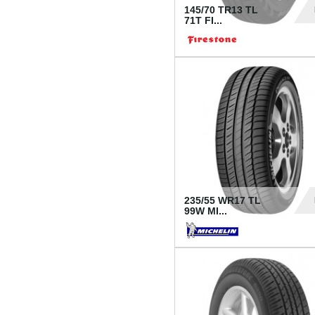
145/70 TR13 TL
71T FI...
30
235/55 WR17 TL
99W MI...
1 18