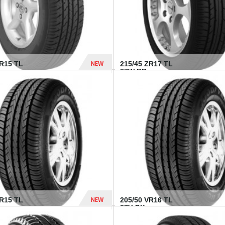
NEW
SR15 TL
215/45 ZR17 TL
.
87W BR...
837 Dhs
NEW
VR15 TL
205/50 VR16 TL
87V GY...