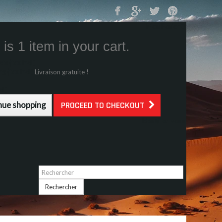
Mon Panier
0
is 1 item in your cart.
s (tax incl.)
g (tax incl.)
Livraison gratuite !
l.)
nue shopping
PROCEED TO CHECKOUT
Identifiez-vous
Rechercher