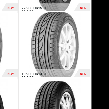
NEW
NEW
225/60 HR15 TL
96H CO...
432 Dhs
1 040 Dhs
NEW
NEW
195/60 HR14 TL
86H CO...
410 Dhs
790 Dhs