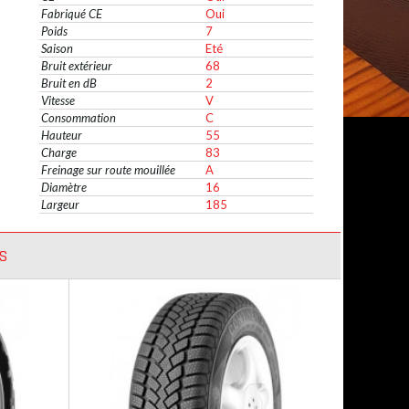
Fabriqué CE
Oui
Poids
7
Saison
Eté
Bruit extérieur
68
Bruit en dB
2
Vitesse
V
Consommation
C
Hauteur
55
Charge
83
Freinage sur route mouillée
A
Diamètre
16
Largeur
185
S