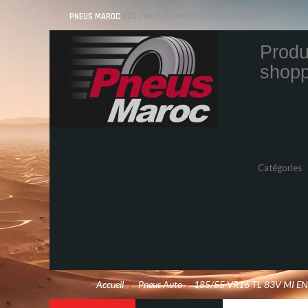
PNEUS MAROC
VOS PNEUS AU MAROC LIVRÉS ET MONTÉS
Produ
shopp
Quantity
Total
Catégories
Pneus Auto
Pneu moto
Promos
Marques
Accueil
/
Pneus Auto
>
185/55 VR16 TL 83V MI E