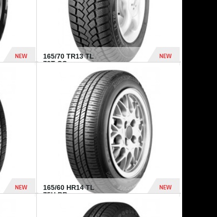
NEW
NEW
165/70 TR13 TL
79T CO...
402 Dhs
364 Dhs
NEW
NEW
165/60 HR14 TL
75H BR...