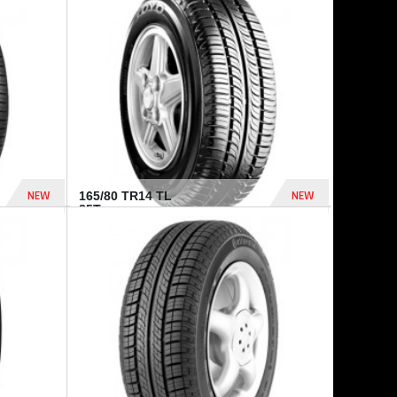
875 Dhs
1 771 Dhs
NEW
NEW
165/80 TR14 TL
85T...
372 Dhs
458 Dhs