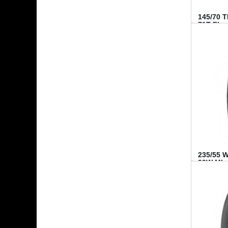
145/70 
71T FI...
235/55 
99W MI..