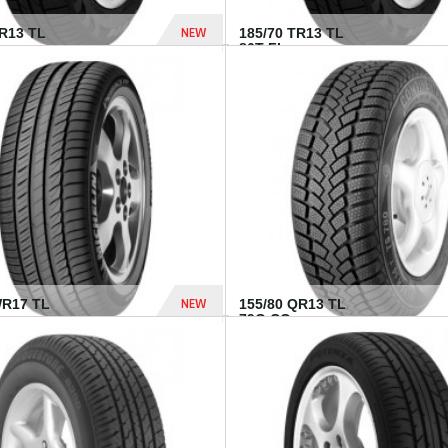
NEW
TR13 TL
185/70 TR13 TL
86T FI...
303 Dhs
NEW
WR17 TL
155/80 QR13 TL
.
79Q CO...
1 182 Dhs