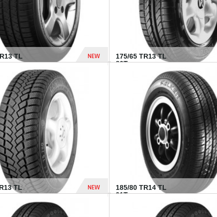
NEW
HR13 TL
175/65 TR13 TL
80T...
394 Dhs
NEW
TR13 TL
185/80 TR14 TL
.
91T...