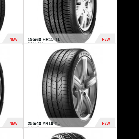
NEW
NEW
195/60 HR15 TL
88H GY...
955 Dhs
521 Dhs
NEW
NEW
255/40 YR19 TL
96Y PI...