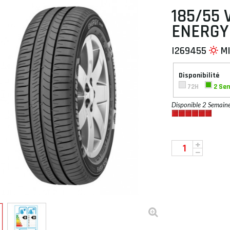
185/55 
ENERGY
I269455
M
 À PLAT
Disponibilité
72H
2 Se
Disponible 2 Semain