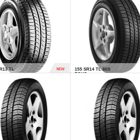
502 Dhs
NEW
TR13 TL
155 SR14 TL 80S
TOYO...
267 Dhs