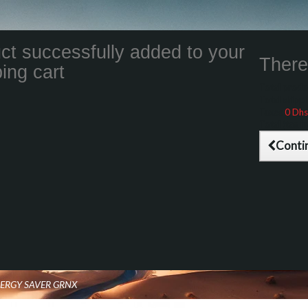
ct successfully added to your
There 
ing cart
Total product
Total shippin
Taxes
0 Dhs
Total (tax inc
Conti
NERGY SAVER GRNX