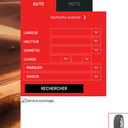
AUTO
MOTO
Recherche avancée
LARGEUR
ROULAGE
CATÉGORIE
HAUTEUR
DIAMÈTRE
CHARGE
MARQUES
SAISON