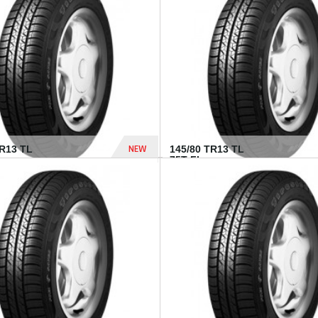
282 Dhs
NEW
TR13 TL
145/80 TR13 TL
75T FI...
307 Dhs