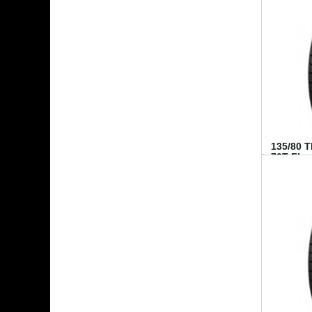
135/80 
70T FI...