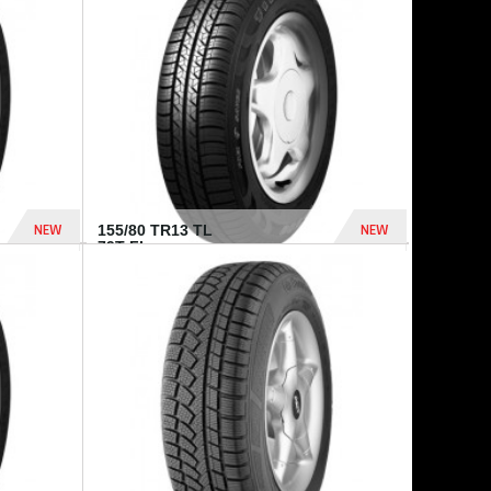
448 Dhs
540 Dhs
NEW
NEW
155/80 TR13 TL
79T FI...
302 Dhs
309 Dhs