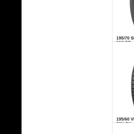
195/70 
92S BR..
195/60 
88V GY...