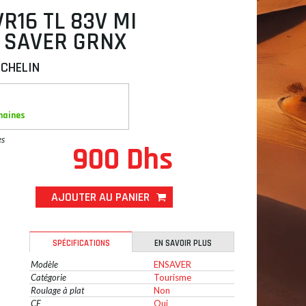
VR16 TL 83V MI
 SAVER GRNX
ICHELIN
maines
es
900 Dhs
AJOUTER AU PANIER
SPÉCIFICATIONS
EN SAVOIR PLUS
Modèle
ENSAVER
Catégorie
Tourisme
Roulage à plat
Non
CE
Oui