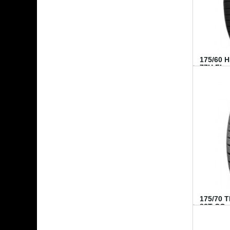
175/60 
77H FI...
175/70 
82T CO..