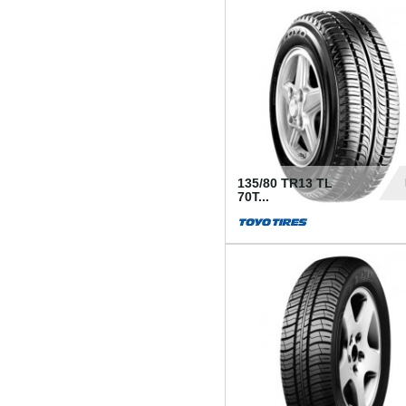
50
135/80 TR13 TL
70T...
26