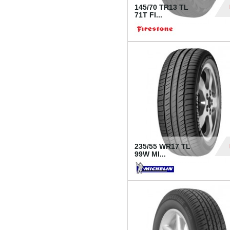
145/70 TR13 TL
71T FI...
30
235/55 WR17 TL
99W MI...
1 18