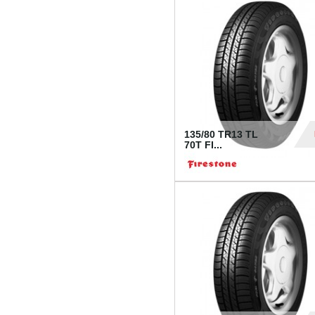
28
135/80 TR13 TL
70T FI...
30