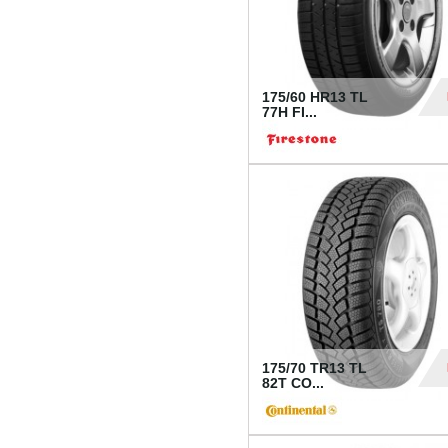
175/60 HR13 TL
77H FI...
39
175/70 TR13 TL
82T CO...