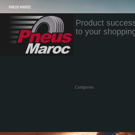
PNEUS MAROC
VOS PNEUS AU MAROC LIVRÉS ET MONTÉS
Product success
to your shopping
Quantity
Total
Catégories
Pneus Auto
Pneu moto
Promos
Marques