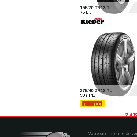
155/70 TR13 TL
75T...
30
275/40 ZR18 TL
99Y PI...
2 41
Votre site Internet de v