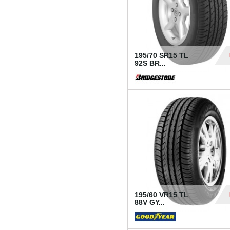
195/70 SR15 TL
92S BR...
83
195/60 VR15 TL
88V GY...