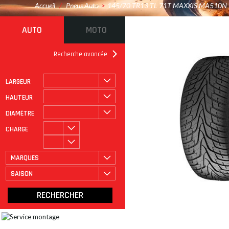
Accueil
/
Pneus Auto
>
145/70 TR13 TL 71T MAXXIS MA510N
AUTO
MOTO
Recherche avancée
LARGEUR
ROULAGE À PLAT
CATÉGORIE
HAUTEUR
DIAMÈTRE
CHARGE
MARQUES
SAISON