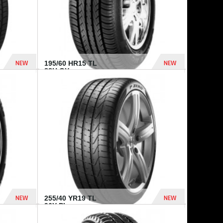
NEW
NEW
195/60 HR15 TL
88H GY...
955 Dhs
521 Dhs
NEW
NEW
255/40 YR19 TL
96Y PI...