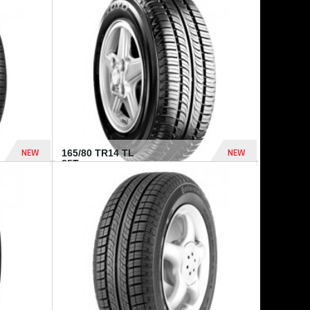
875 Dhs
1 771 Dhs
NEW
NEW
165/80 TR14 TL
85T...
372 Dhs
458 Dhs