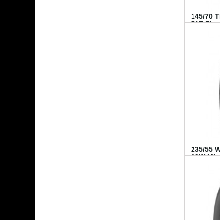
145/70 
71T FI...
235/55 
99W MI..