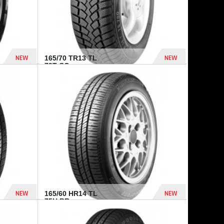
NEW
NEW
165/70 TR13 TL
79T CO...
402 Dhs
364 Dhs
NEW
NEW
165/60 HR14 TL
75H BR...