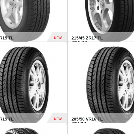
NEW
SR15 TL
215/45 ZR17 TL
.
87W BR...
837 Dhs
NEW
VR15 TL
205/50 VR16 TL
87V GY...