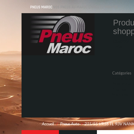
PNEUS MAROC
VOS PNEUS AU MAROC LIVRÉS ET MONTÉS
Produ
shopp
Quantity
Total
Catégories
Pneus Auto
Pneu moto
Promos
Marques
Accueil
/
Pneus Auto
>
215/55 VR16 TL 93V NAN