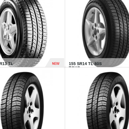
502 Dhs
NEW
TR13 TL
155 SR14 TL 80S
TOYO...
267 Dhs