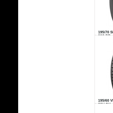
195/70 
92S BR..
195/60 
88V GY...