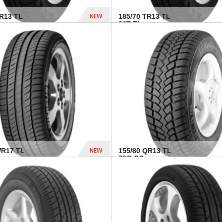
NEW
TR13 TL
185/70 TR13 TL
86T FI...
303 Dhs
NEW
WR17 TL
155/80 QR13 TL
.
79Q CO...
1 182 Dhs