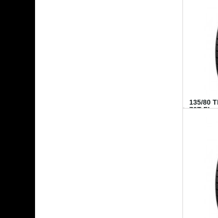
135/80 
70T FI...