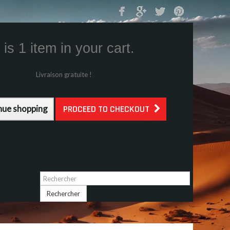
Mon Panier
0
is 1 item in your cart.
s (tax incl.)
g (tax incl.)
Livraison gratuite !
l.)
nue shopping
PROCEED TO CHECKOUT
Identifiez-vous
Rechercher