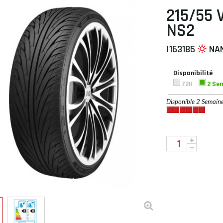
215/55 
NS2
I163185
NA
 À PLAT
Disponibilité
72H
2 Se
Disponible 2 Semain