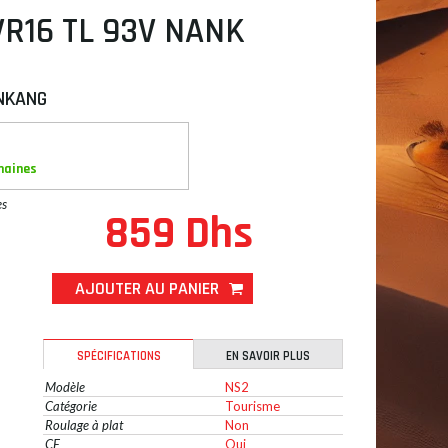
VR16 TL 93V NANK
NKANG
maines
es
859 Dhs
AJOUTER AU PANIER
SPÉCIFICATIONS
EN SAVOIR PLUS
Modèle
NS2
Catégorie
Tourisme
Roulage à plat
Non
CE
Oui