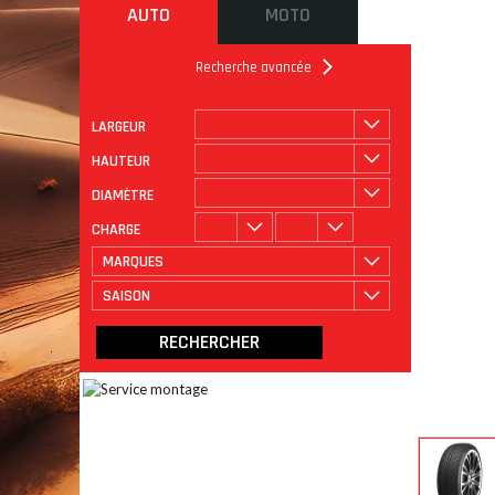
AUTO
MOTO
Recherche avancée
LARGEUR
ROULAGE
CATÉGORIE
HAUTEUR
DIAMÈTRE
CHARGE
MARQUES
SAISON