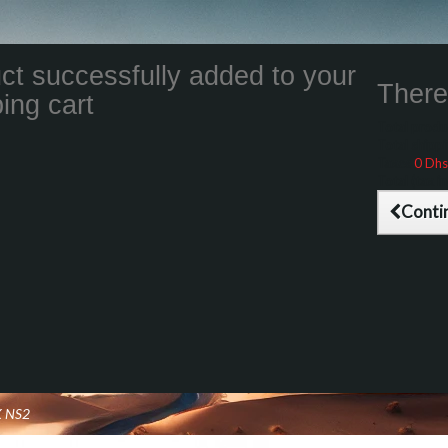
ct successfully added to your
There 
ing cart
Total product
Total shippin
Taxes
0 Dhs
Total (tax inc
Conti
K NS2