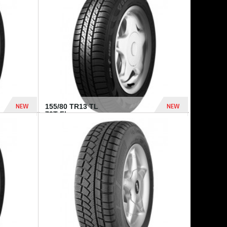
448 Dhs
540 Dhs
NEW
NEW
155/80 TR13 TL
79T FI...
302 Dhs
309 Dhs