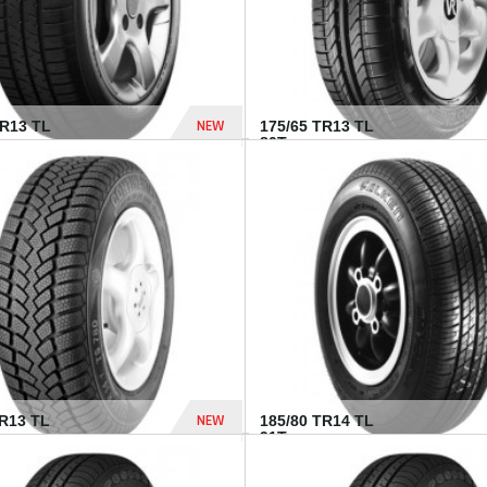
NEW
HR13 TL
175/65 TR13 TL
80T...
394 Dhs
NEW
TR13 TL
185/80 TR14 TL
.
91T...