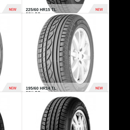
NEW
NEW
225/60 HR15 TL
96H CO...
432 Dhs
1 040 Dhs
NEW
NEW
195/60 HR14 TL
86H CO...
410 Dhs
790 Dhs