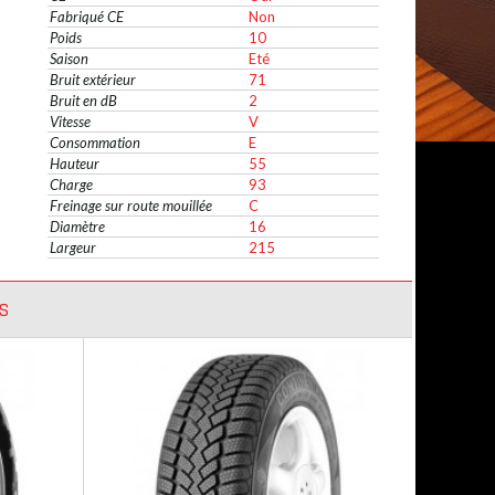
Fabriqué CE
Non
Poids
10
Saison
Eté
Bruit extérieur
71
Bruit en dB
2
Vitesse
V
Consommation
E
Hauteur
55
Charge
93
Freinage sur route mouillée
C
Diamètre
16
Largeur
215
S