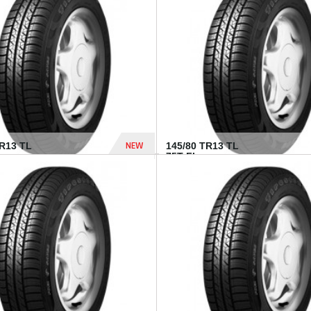
282 Dhs
NEW
TR13 TL
145/80 TR13 TL
75T FI...
307 Dhs