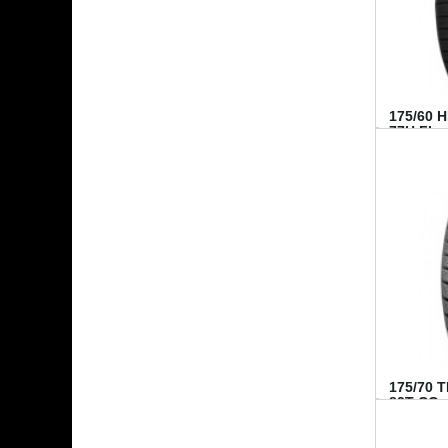
175/60 
77H FI...
175/70 
82T CO..