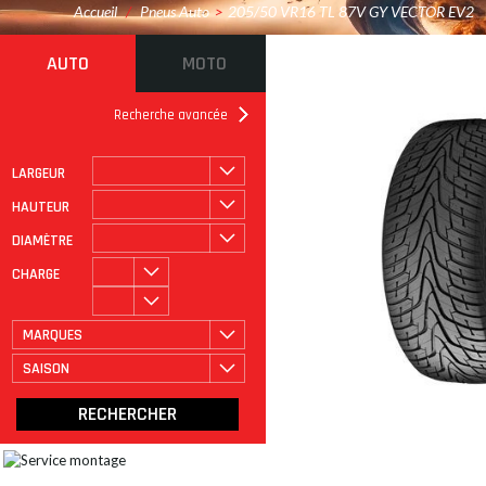
Accueil
/
Pneus Auto
>
205/50 VR16 TL 87V GY VECTOR EV2
AUTO
MOTO
Recherche avancée
LARGEUR
ROULAGE À PLAT
CATÉGORIE
HAUTEUR
DIAMÈTRE
CHARGE
MARQUES
SAISON