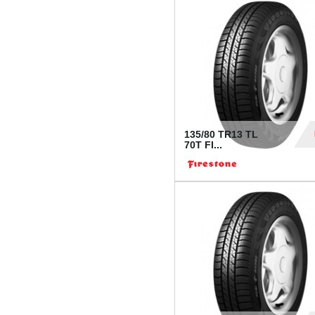
28
135/80 TR13 TL
70T FI...
30