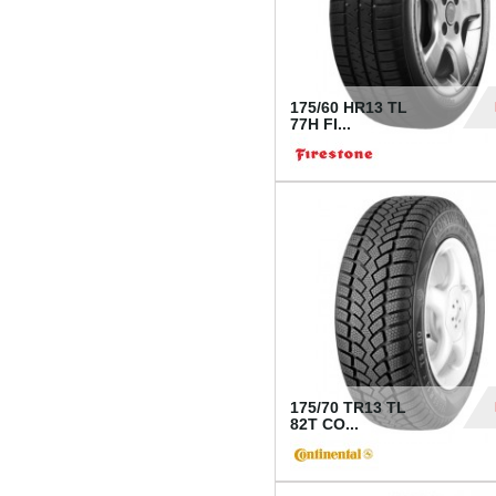
175/60 HR13 TL
77H FI...
39
175/70 TR13 TL
82T CO...