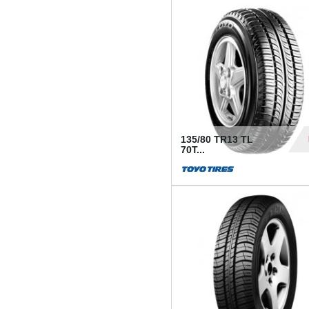
50
135/80 TR13 TL
70T...
26