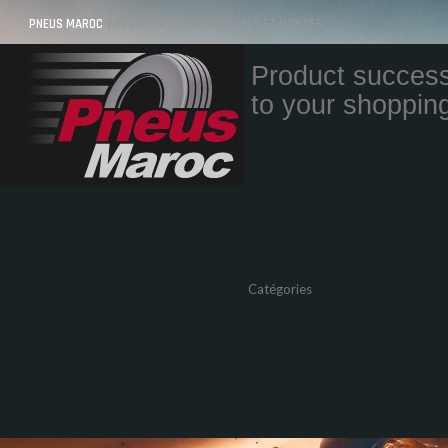
PNEUS MAROC
VOS PNEUS AU MAROC LIVRÉS ET MONTÉS
Product success
to your shopping
Quantity
Total
Catégories
Pneus Auto
Pneu moto
Promos
Marques