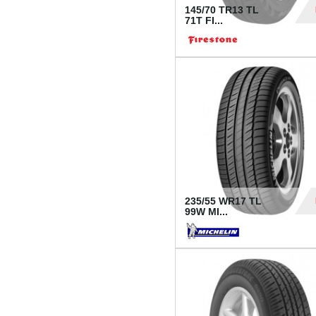
145/70 TR13 TL
71T FI...
30
235/55 WR17 TL
99W MI...
1 18