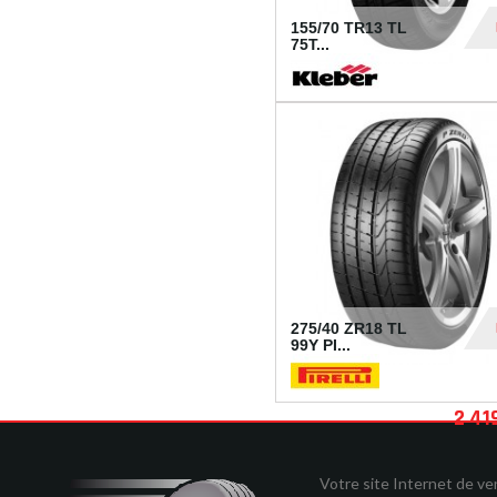
155/70 TR13 TL
75T...
30
275/40 ZR18 TL
99Y PI...
2 41
Votre site Internet de v