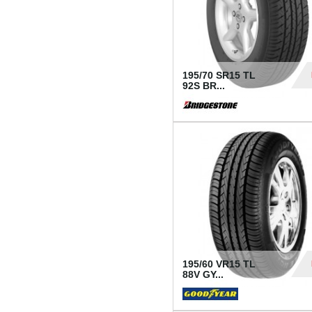
195/70 SR15 TL
92S BR...
83
195/60 VR15 TL
88V GY...