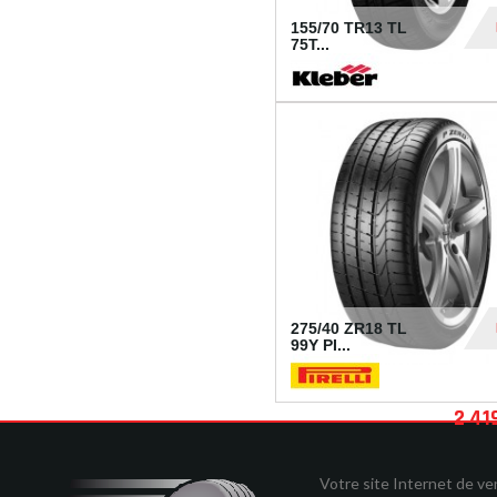
155/70 TR13 TL
75T...
30
275/40 ZR18 TL
99Y PI...
2 41
Votre site Internet de v