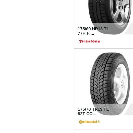
175/60 HR13 TL
77H FI...
39
175/70 TR13 TL
82T CO...