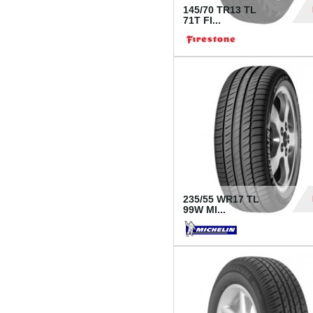
145/70 TR13 TL
71T FI...
30
235/55 WR17 TL
99W MI...
1 18