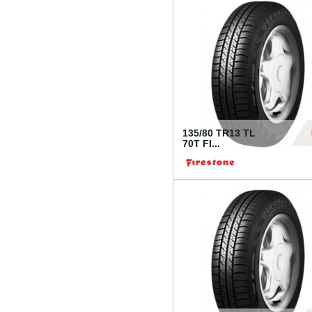
28
135/80 TR13 TL
70T FI...
30