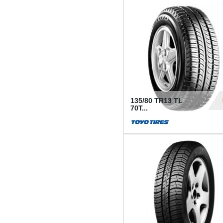
50
135/80 TR13 TL
70T...
26