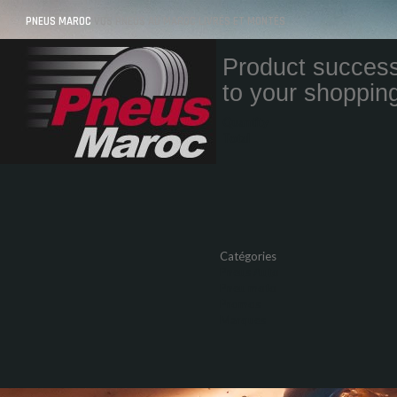
PNEUS MAROC
VOS PNEUS AU MAROC LIVRÉS ET MONTÉS
Product success
to your shopping
Quantity
Total
Catégories
Pneus Auto
Pneu moto
Promos
Marques