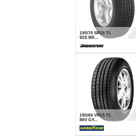
195/70 SR15 TL
92S BR...
83
195/60 VR15 TL
88V GY...