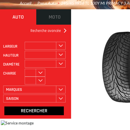
Accueil
/
Pneus Auto
>
245/45 YR18 TL 100Y MI PRIMACY 3 
AUTO
MOTO
Recherche avancée
LARGEUR
ROULAGE À PLAT
CATÉGORIE
HAUTEUR
DIAMÈTRE
CHARGE
MARQUES
SAISON