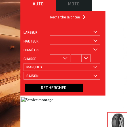
AUTO
MOTO
Recherche avancée
LARGEUR
ROULAGE
CATÉGORIE
HAUTEUR
DIAMÈTRE
CHARGE
MARQUES
SAISON