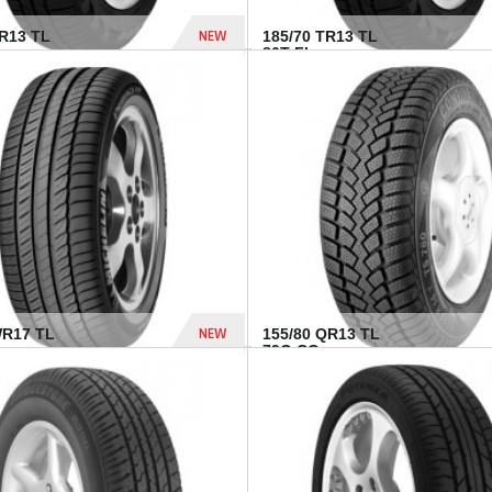
NEW
TR13 TL
185/70 TR13 TL
86T FI...
303 Dhs
NEW
WR17 TL
155/80 QR13 TL
.
79Q CO...
1 182 Dhs