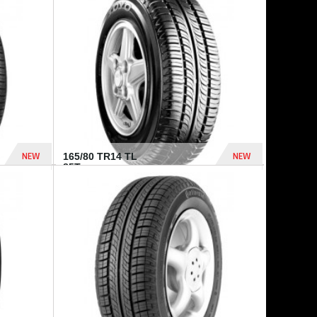
875 Dhs
1 771 Dhs
NEW
NEW
165/80 TR14 TL
85T...
372 Dhs
458 Dhs