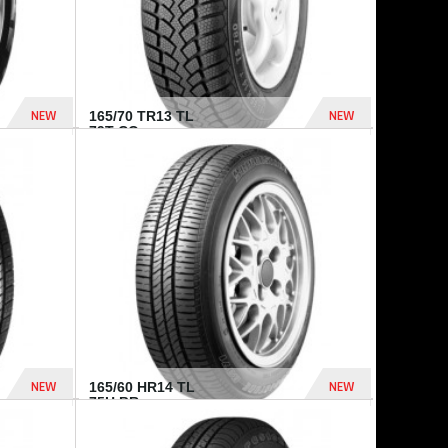
NEW
NEW
165/70 TR13 TL
79T CO...
402 Dhs
364 Dhs
NEW
NEW
165/60 HR14 TL
75H BR...