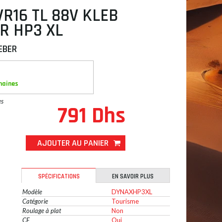
VR16 TL 88V KLEB
R HP3 XL
EBER
maines
es
791 Dhs
AJOUTER AU PANIER
SPÉCIFICATIONS
EN SAVOIR PLUS
Modèle
DYNAXHP3XL
Catégorie
Tourisme
Roulage à plat
Non
CE
Oui