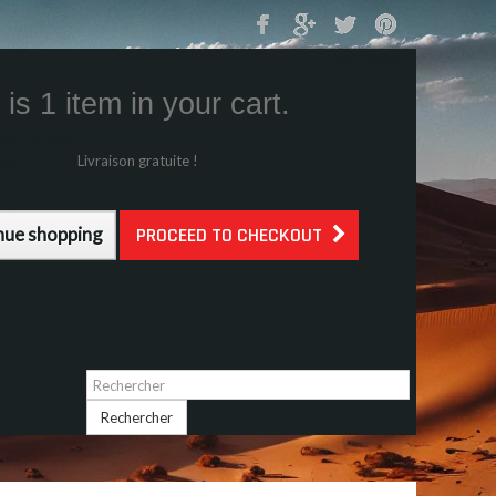
Mon Panier
0
is 1 item in your cart.
s (tax incl.)
g (tax incl.)
Livraison gratuite !
l.)
nue shopping
PROCEED TO CHECKOUT
Identifiez-vous
Rechercher