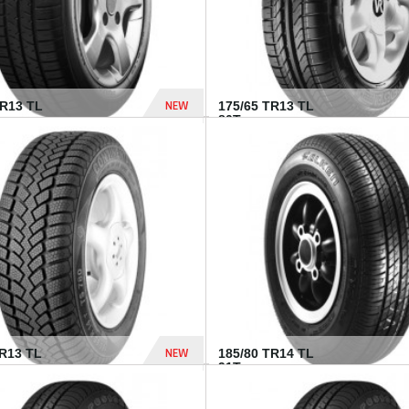
NEW
HR13 TL
175/65 TR13 TL
80T...
394 Dhs
NEW
TR13 TL
185/80 TR14 TL
.
91T...