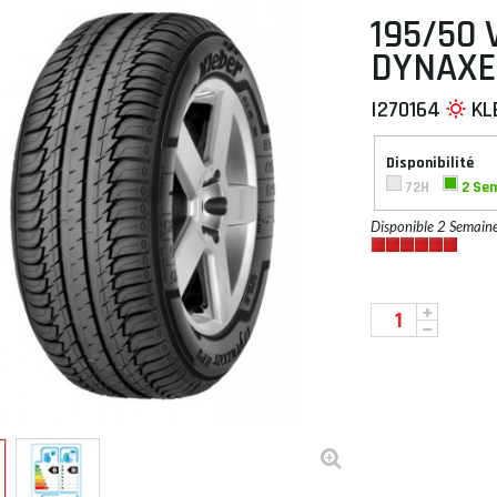
195/50 
DYNAXE
I270164
KL
 À PLAT
Disponibilité
72H
2 Se
Disponible 2 Semain