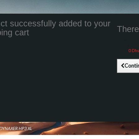
ct successfully added to your
There 
ing cart
Total product
Total shippin
Taxes
0 Dhs
Total (tax inc
Conti
 DYNAXER HP3 XL