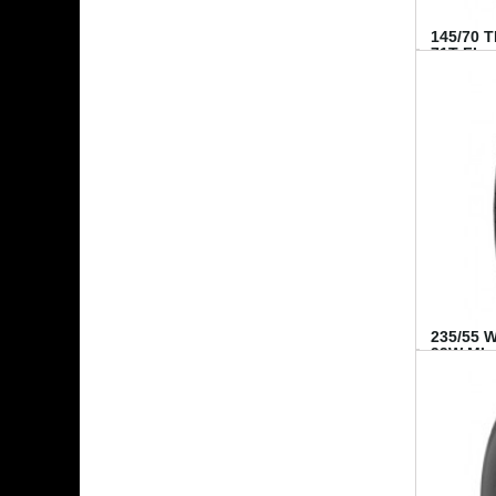
145/70 
71T FI...
235/55 
99W MI..