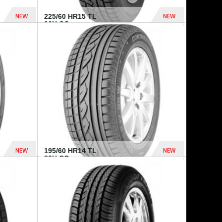
NEW
NEW
225/60 HR15 TL
96H CO...
432 Dhs
1 040 Dhs
NEW
NEW
195/60 HR14 TL
86H CO...
410 Dhs
790 Dhs