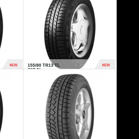
448 Dhs
540 Dhs
NEW
NEW
155/80 TR13 TL
79T FI...
302 Dhs
309 Dhs