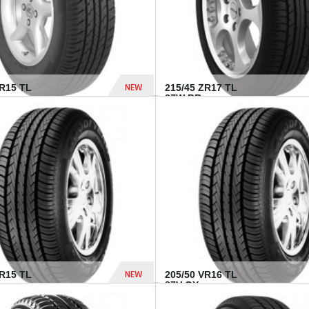
NEW
SR15 TL
215/45 ZR17 TL
.
87W BR...
837 Dhs
NEW
VR15 TL
205/50 VR16 TL
87V GY...