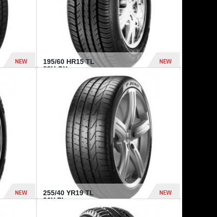
NEW
NEW
195/60 HR15 TL
88H GY...
955 Dhs
521 Dhs
NEW
NEW
255/40 YR19 TL
96Y PI...