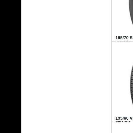
195/70 
92S BR..
195/60 
88V GY...