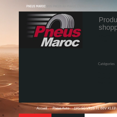
PNEUS MAROC
VOS PNEUS AU MAROC LIVRÉS ET MONTÉS
Produ
shopp
Quantity
Total
Catégories
Pneus Auto
Pneu moto
Promos
Marques
Accueil
/
Pneus Auto
>
195/50 VR16 TL 88V KLEB