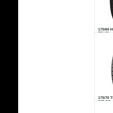
175/60 
77H FI...
175/70 
82T CO..