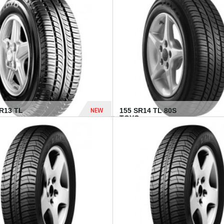
502 Dhs
NEW
TR13 TL
155 SR14 TL 80S
TOYO...
267 Dhs