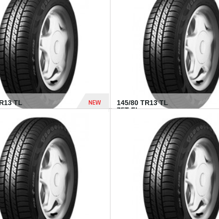
282 Dhs
NEW
TR13 TL
145/80 TR13 TL
75T FI...
307 Dhs