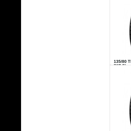
135/80 
70T FI...