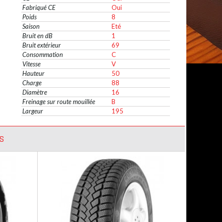
Fabriqué CE
Oui
Poids
8
Saison
Eté
Bruit en dB
1
Bruit extérieur
69
Consommation
C
Vitesse
V
Hauteur
50
Charge
88
Diamètre
16
Freinage sur route mouillée
B
Largeur
195
S