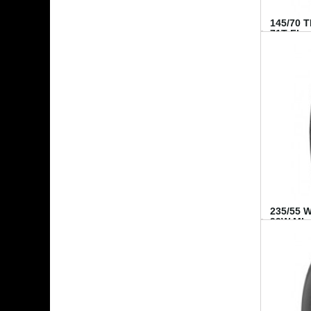
145/70 
71T FI...
235/55 
99W MI..