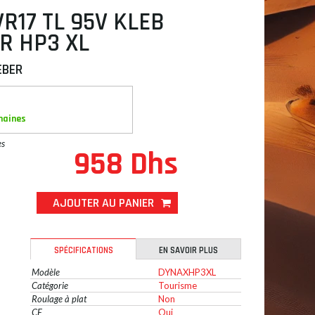
VR17 TL 95V KLEB
R HP3 XL
EBER
maines
es
958 Dhs
AJOUTER AU PANIER
SPÉCIFICATIONS
EN SAVOIR PLUS
Modèle
DYNAXHP3XL
Catégorie
Tourisme
Roulage à plat
Non
CE
Oui