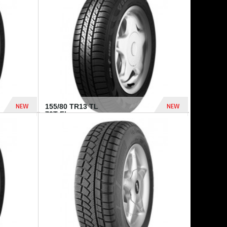
448 Dhs
540 Dhs
NEW
NEW
155/80 TR13 TL
79T FI...
302 Dhs
309 Dhs