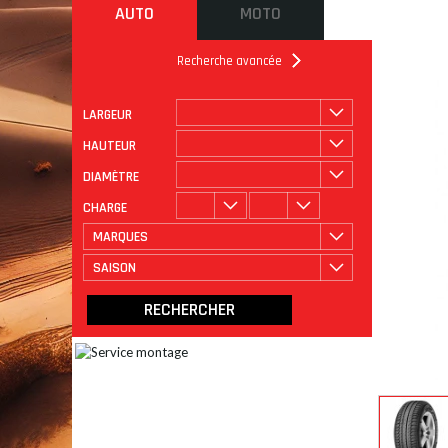
AUTO
MOTO
Recherche avancée
LARGEUR
ROULAGE
CATÉGORIE
HAUTEUR
DIAMÈTRE
CHARGE
MARQUES
SAISON