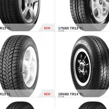
NEW
HR13 TL
175/65 TR13 TL
80T...
394 Dhs
NEW
TR13 TL
185/80 TR14 TL
.
91T...