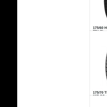
175/60 
77H FI...
175/70 
82T CO..