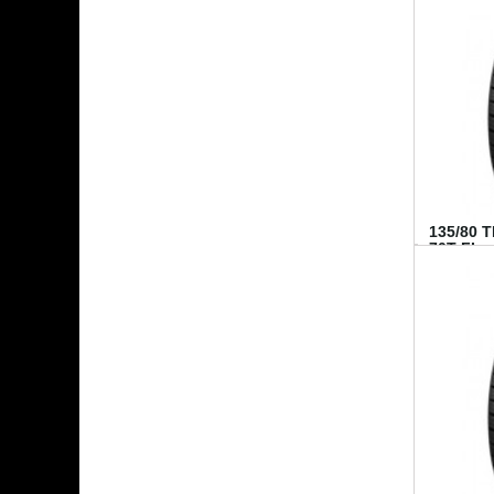
135/80 
70T FI...