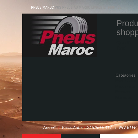
PNEUS MAROC
VOS PNEUS AU MAROC LIVRÉS ET MONTÉS
Produ
shopp
Quantity
Total
Catégories
Pneus Auto
Pneu moto
Promos
Marques
Accueil
/
Pneus Auto
>
215/50 VR17 TL 95V KLEB