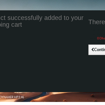
ct successfully added to your
There 
ing cart
Total product
Total shippin
Taxes
0 Dhs
Total (tax inc
Conti
 DYNAXER HP3 XL