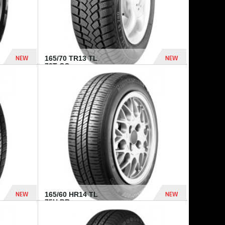
NEW
NEW
165/70 TR13 TL
79T CO...
402 Dhs
364 Dhs
NEW
NEW
165/60 HR14 TL
75H BR...