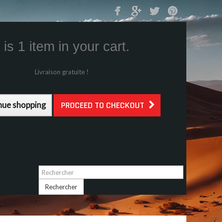
Mon Panier
0
is 1 item in your cart.
s (tax incl.)
g (tax incl.)
Livraison gratuite !
l.)
nue shopping
PROCEED TO CHECKOUT
Identifiez-vous
Rechercher