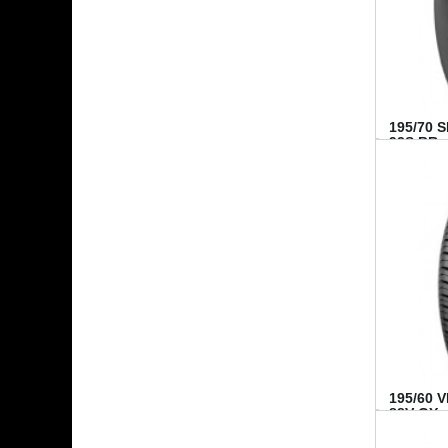
195/70 
92S BR..
195/60 
88V GY...