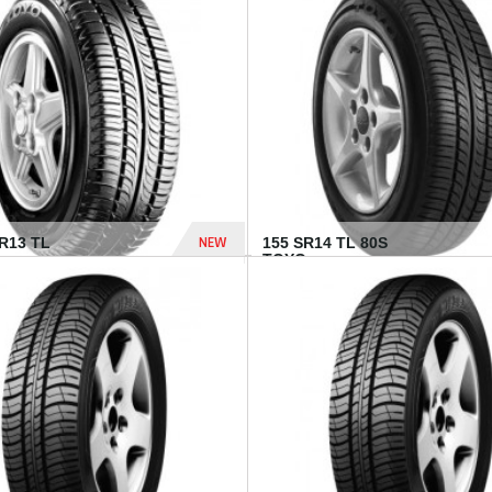
502 Dhs
NEW
TR13 TL
155 SR14 TL 80S
TOYO...
267 Dhs