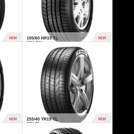
NEW
NEW
195/60 HR15 TL
88H GY...
955 Dhs
521 Dhs
NEW
NEW
255/40 YR19 TL
96Y PI...