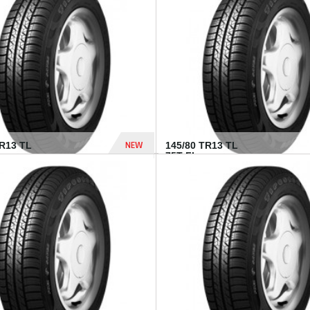
282 Dhs
NEW
TR13 TL
145/80 TR13 TL
75T FI...
307 Dhs