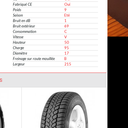
Fabriqué CE
Oui
Poids
9
Saison
Eté
Bruit en dB
1
Bruit extérieur
69
Consommation
C
Vitesse
V
Hauteur
50
Charge
95
Diamètre
17
Freinage sur route mouillée
B
Largeur
215
S