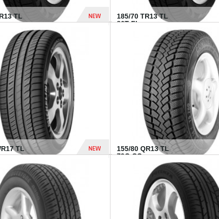
NEW
TR13 TL
185/70 TR13 TL
86T FI...
303 Dhs
NEW
WR17 TL
155/80 QR13 TL
.
79Q CO...
1 182 Dhs