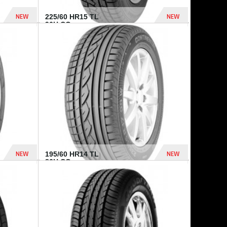
NEW
NEW
225/60 HR15 TL
96H CO...
432 Dhs
1 040 Dhs
NEW
NEW
195/60 HR14 TL
86H CO...
410 Dhs
790 Dhs