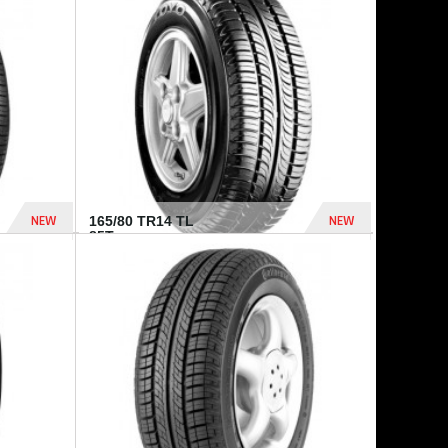
875 Dhs
1 771 Dhs
NEW
NEW
165/80 TR14 TL
85T...
372 Dhs
458 Dhs