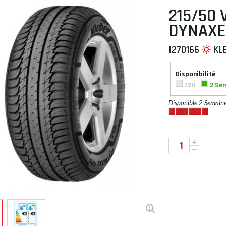
215/50 
DYNAXE
I270166
KL
 À PLAT
Disponibilité
72H
2 Se
Disponible 2 Semain