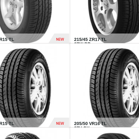
NEW
SR15 TL
215/45 ZR17 TL
.
87W BR...
837 Dhs
NEW
VR15 TL
205/50 VR16 TL
87V GY...