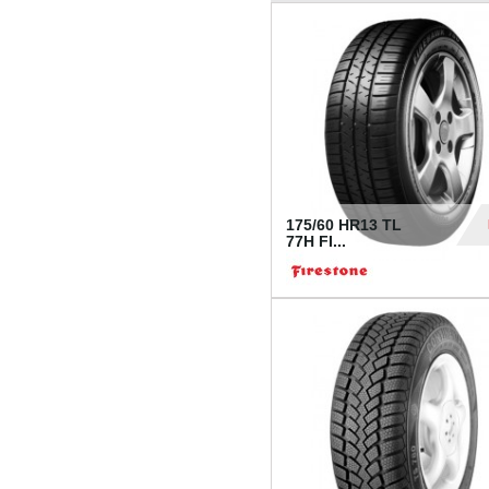
175/60 HR13 TL
77H FI...
39