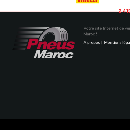
2 41
Votre site Internet de v
Maroc !
A propos
|
Mentions léga