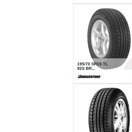
1 18
195/70 SR15 TL
92S BR...
83