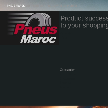
PNEUS MAROC
VOS PNEUS AU MAROC LIVRÉS ET MONTÉS
Product success
to your shopping
Quantity
Total
Catégories
Pneus Auto
Pneu moto
Promos
Marques