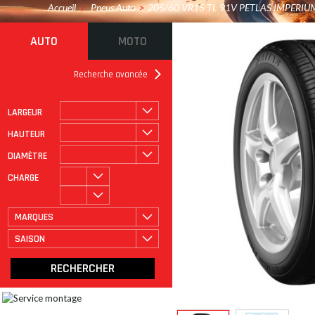
Accueil
/
Pneus Auto
>
205/60 VR15 TL 91V PETLAS IMPERIU
AUTO
MOTO
Recherche avancée
LARGEUR
ROULAGE À PLAT
CATÉGORIE
HAUTEUR
DIAMÈTRE
CHARGE
MARQUES
SAISON