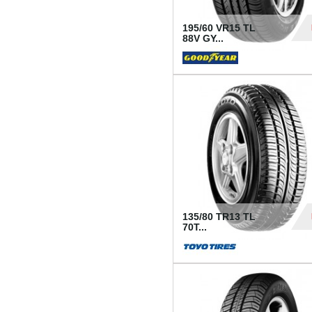
195/60 VR15 TL
88V GY...
50
135/80 TR13 TL
70T...
26