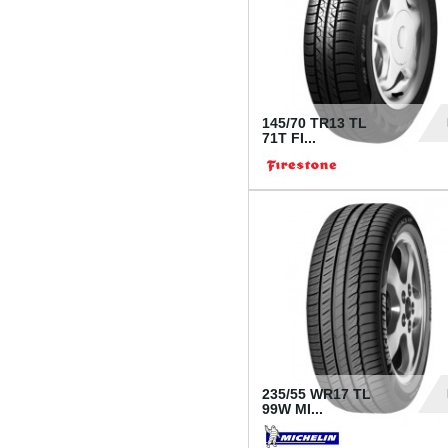
145/70 TR13 TL
71T FI...
30
235/55 WR17 TL
99W MI...