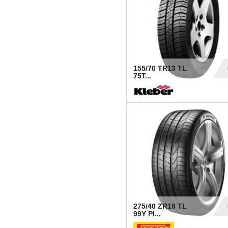
155/70 TR13 TL
75T...
30
275/40 ZR18 TL
99Y PI...