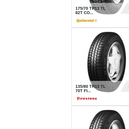
175/70 TR13 TL
82T CO...
28
135/80 TR13 TL
70T FI...
30