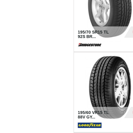
195/70 SR15 TL
92S BR...
83
195/60 VR15 TL
88V GY...