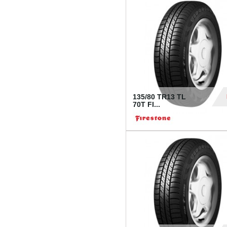
28
135/80 TR13 TL
70T FI...
30