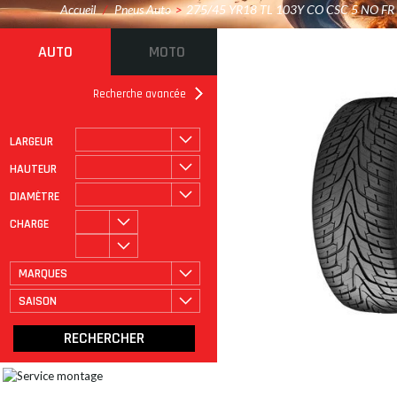
Accueil
/
Pneus Auto
>
275/45 YR18 TL 103Y CO CSC 5 NO FR
AUTO
MOTO
Recherche avancée
LARGEUR
ROULAGE À PLAT
CATÉGORIE
HAUTEUR
DIAMÈTRE
CHARGE
MARQUES
SAISON