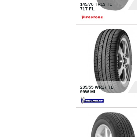
145/70 TR13 TL
71T FI...
30
235/55 WR17 TL
99W MI...
1 18