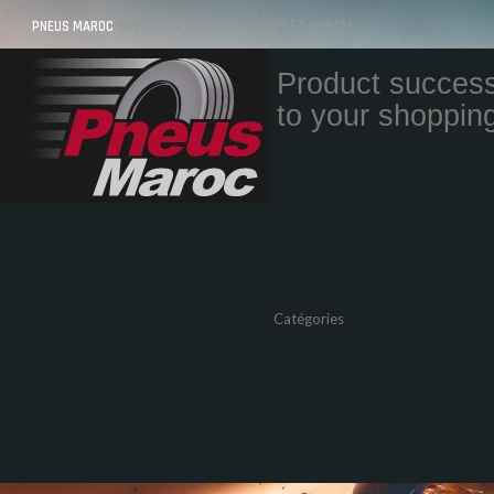
PNEUS MAROC
VOS PNEUS AU MAROC LIVRÉS ET MONTÉS
Product success
to your shopping
Quantity
Total
Catégories
Pneus Auto
Pneu moto
Promos
Marques