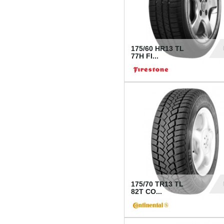
175/60 HR13 TL
77H FI...
39
175/70 TR13 TL
82T CO...