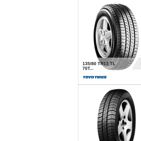
50
135/80 TR13 TL
70T...
26