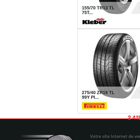
155/70 TR13 TL
75T...
30
275/40 ZR18 TL
99Y PI...
2 41
Votre site Internet de v