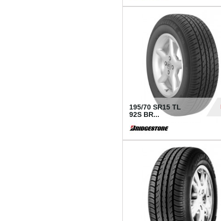
1 18
195/70 SR15 TL
92S BR...
83