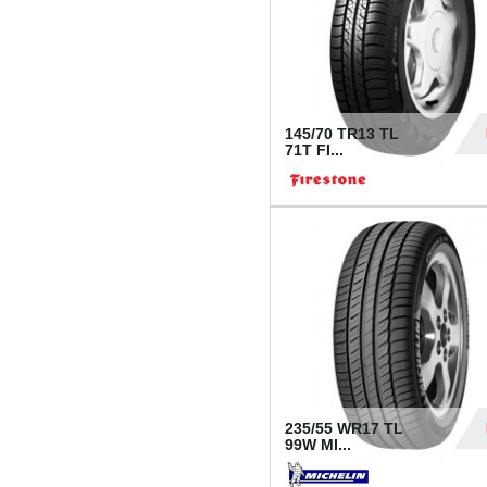
145/70 TR13 TL
71T FI...
30
235/55 WR17 TL
99W MI...