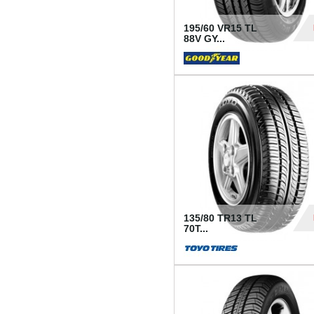
195/60 VR15 TL
88V GY...
50
135/80 TR13 TL
70T...
26