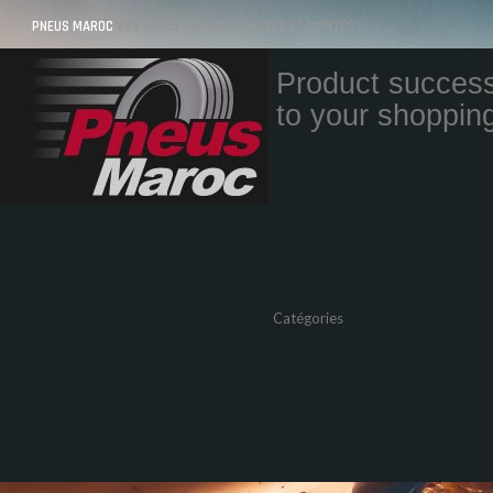
PNEUS MAROC
VOS PNEUS AU MAROC LIVRÉS ET MONTÉS
Product success
to your shopping
Quantity
Total
Catégories
Pneus Auto
Pneu moto
Promos
Marques