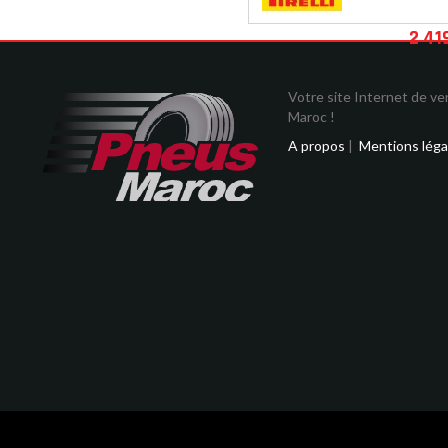
2 41
Votre site Internet de v
Maroc !
A propos
|
Mentions léga