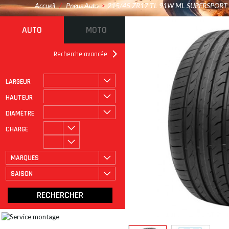
Accueil
/
Pneus Auto
>
215/45 ZR17 TL 91W ML SUPERSPORT
AUTO
MOTO
Recherche avancée
LARGEUR
ROULAGE À PLAT
CATÉGORIE
HAUTEUR
DIAMÈTRE
CHARGE
MARQUES
SAISON