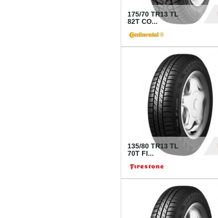
175/70 TR13 TL
82T CO...
28
135/80 TR13 TL
70T FI...
30