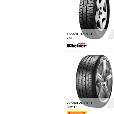
155/70 TR13 TL
75T...
30
275/40 ZR18 TL
99Y PI...