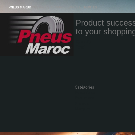
PNEUS MAROC
VOS PNEUS AU MAROC LIVRÉS ET MONTÉS
Product success
to your shopping
Quantity
Total
Catégories
Pneus Auto
Pneu moto
Promos
Marques