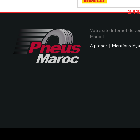
2 41
Votre site Internet de v
Maroc !
A propos
|
Mentions léga