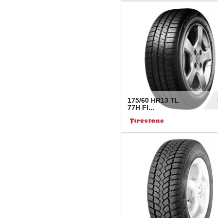
175/60 HR13 TL
77H FI...
39