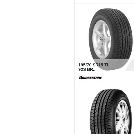
1 18
195/70 SR15 TL
92S BR...
83