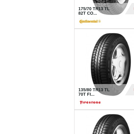
175/70 TR13 TL
82T CO...
28
135/80 TR13 TL
70T FI...
30