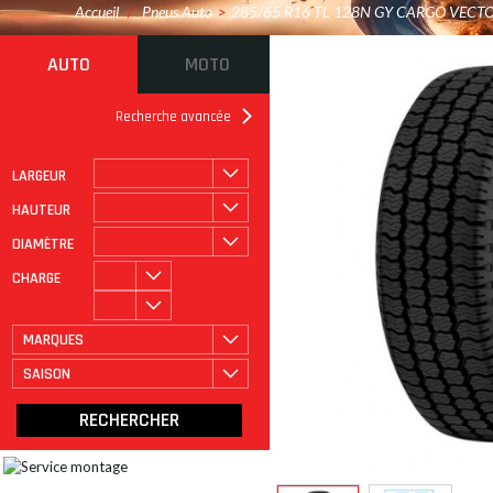
Accueil
/
Pneus Auto
>
285/65 R16 TL 128N GY CARGO VECT
AUTO
MOTO
Recherche avancée
LARGEUR
ROULAGE À PLAT
CATÉGORIE
HAUTEUR
DIAMÈTRE
CHARGE
MARQUES
SAISON