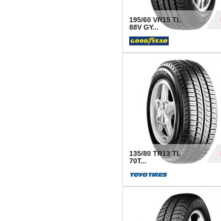
195/60 VR15 TL
88V GY...
50
135/80 TR13 TL
70T...
26