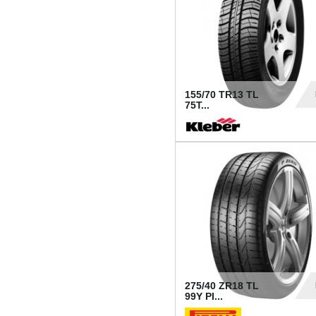
155/70 TR13 TL
75T...
30
275/40 ZR18 TL
99Y PI...