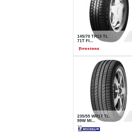
145/70 TR13 TL
71T FI...
30
235/55 WR17 TL
99W MI...