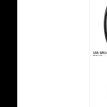
155 SR1
TOYO...