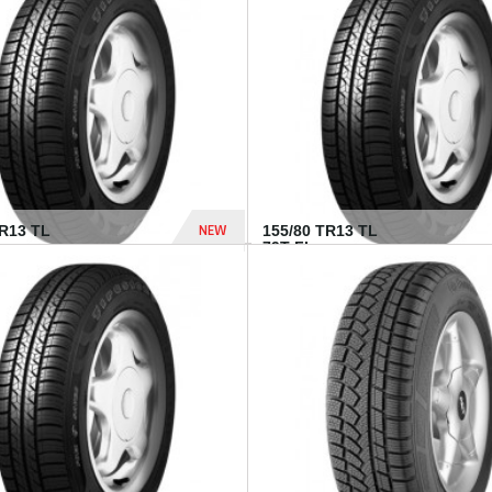
448 Dhs
NEW
TR13 TL
155/80 TR13 TL
79T FI...
302 Dhs