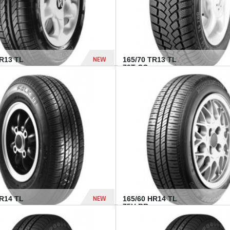
NEW
TR13 TL
165/70 TR13 TL
79T CO...
402 Dhs
NEW
TR14 TL
165/60 HR14 TL
75H BR...