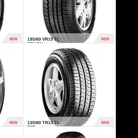
NEW
NEW
195/60 VR15 TL
88V GY...
521 Dhs
502 Dhs
NEW
NEW
135/80 TR13 TL
70T...