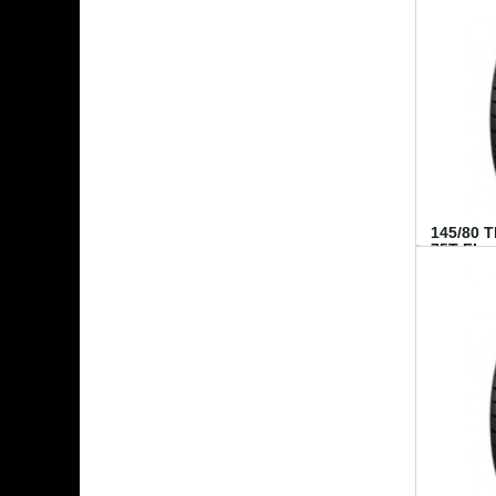
145/80 
75T FI...