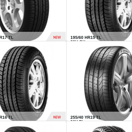
NEW
ZR17 TL
195/60 HR15 TL
.
88H GY...
955 Dhs
NEW
VR16 TL
255/40 YR19 TL
96Y PI...