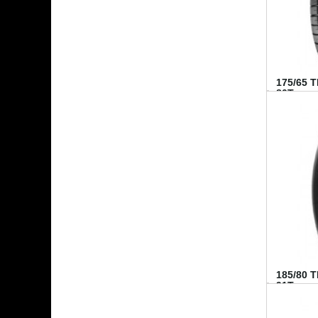
175/65 
80T...
185/80 
91T...