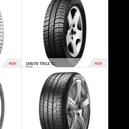
1 771 Dhs
267 Dhs
NEW
NEW
155/70 TR13 TL
75T...
458 Dhs
305 Dhs