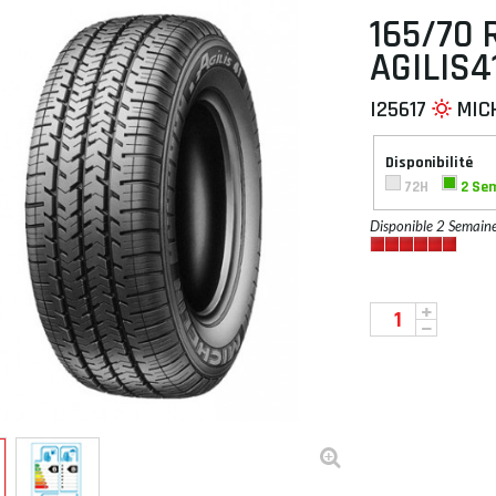
165/70 
AGILIS4
I25617
MIC
 À PLAT
Disponibilité
72H
2 Se
Disponible 2 Semain