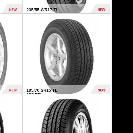
NEW
NEW
235/55 WR17 TL
99W MI...
1 040 Dhs
1 182 Dhs
NEW
NEW
195/70 SR15 TL
92S BR...
790 Dhs
837 Dhs