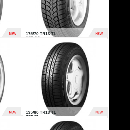
NEW
NEW
175/70 TR13 TL
82T CO...
364 Dhs
282 Dhs
NEW
NEW
135/80 TR13 TL
70T FI...