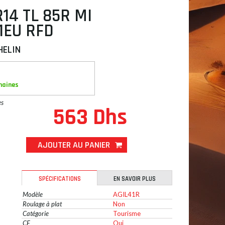
R14 TL 85R MI
1EU RFD
HELIN
maines
es
563 Dhs
AJOUTER AU PANIER
SPÉCIFICATIONS
EN SAVOIR PLUS
Modèle
AGIL41R
Roulage à plat
Non
Catégorie
Tourisme
CE
Oui