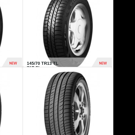
540 Dhs
307 Dhs
NEW
NEW
145/70 TR13 TL
71T FI...
309 Dhs
303 Dhs