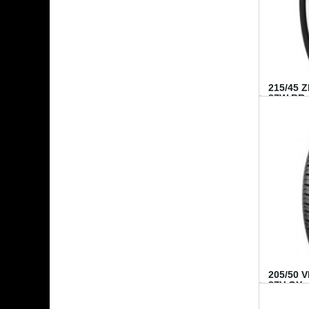
215/45 
87W BR..
205/50 
87V GY...