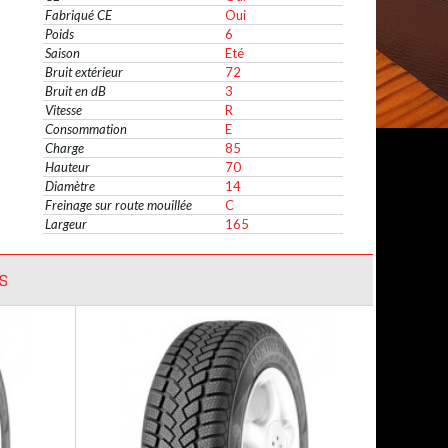
Fabriqué CE
Oui
Poids
6
Saison
Eté
Bruit extérieur
72
Bruit en dB
3
Vitesse
R
Consommation
E
Charge
85
Hauteur
70
Diamètre
14
Freinage sur route mouillée
C
Largeur
165
S