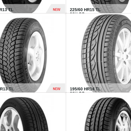
NEW
TR13 TL
225/60 HR15 TL
96H CO...
432 Dhs
NEW
QR13 TL
195/60 HR14 TL
.
86H CO...
410 Dhs