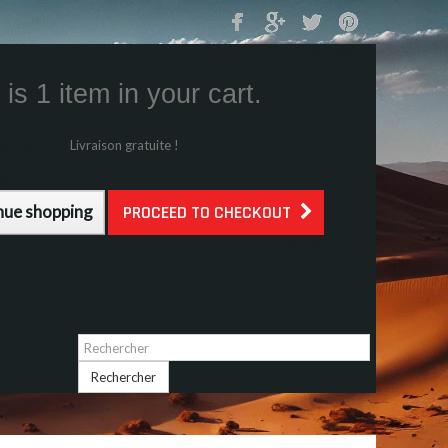
Mon Panier
0
is 1 item in your cart.
s (tax incl.)
g (tax incl.)
Livraison gratuite !
l.)
nue shopping
PROCEED TO CHECKOUT
Identifiez-vous
Rechercher