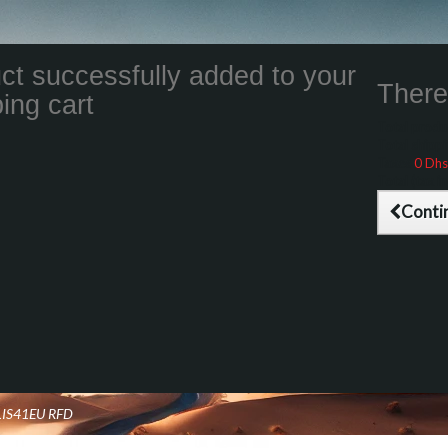
ct successfully added to your
There 
ing cart
Total product
Total shippin
Taxes
0 Dhs
Total (tax inc
Conti
LIS41EU RFD