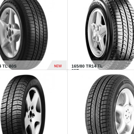
875 Dhs
NEW
4 TL 80S
165/80 TR14 TL
85T...
372 Dhs