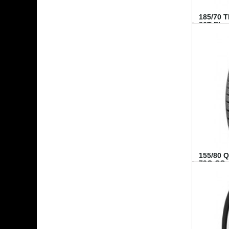
185/70 
86T FI...
155/80 
79Q CO..