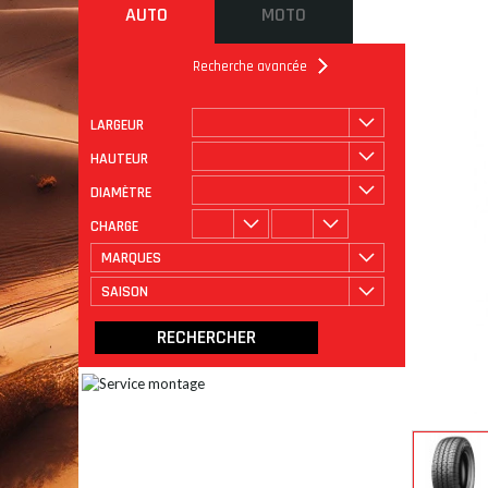
AUTO
MOTO
Recherche avancée
LARGEUR
ROULAGE
CATÉGORIE
HAUTEUR
DIAMÈTRE
CHARGE
MARQUES
SAISON