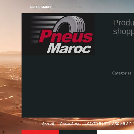
PNEUS MAROC
VOS PNEUS AU MAROC LIVRÉS ET MONTÉS
Produ
shopp
Quantity
Total
Catégories
Pneus Auto
Pneu moto
Promos
Marques
Accueil
/
Pneus Auto
>
165/70 R14 TL 85R MI AGI