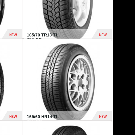
NEW
NEW
165/70 TR13 TL
79T CO...
402 Dhs
364 Dhs
NEW
NEW
165/60 HR14 TL
75H BR...