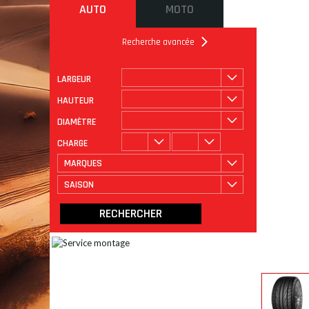
AUTO
MOTO
Recherche avancée
LARGEUR
ROULAGE
CATÉGORIE
HAUTEUR
DIAMÈTRE
CHARGE
MARQUES
SAISON