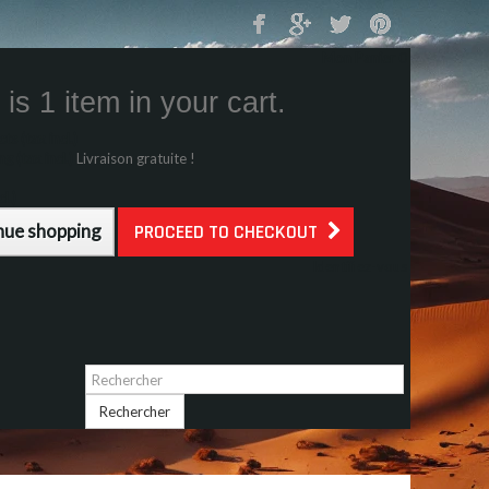
Mon Panier
0
is 1 item in your cart.
s (tax incl.)
g (tax incl.)
Livraison gratuite !
l.)
nue shopping
PROCEED TO CHECKOUT
Identifiez-vous
Rechercher