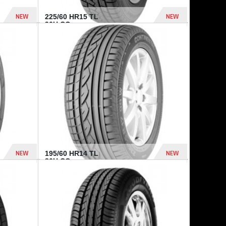
NEW
NEW
225/60 HR15 TL
96H CO...
432 Dhs
1 040 Dhs
NEW
NEW
195/60 HR14 TL
86H CO...
410 Dhs
790 Dhs