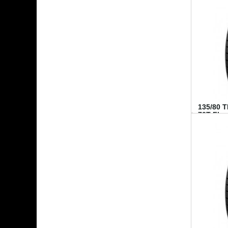
135/80 
70T FI...