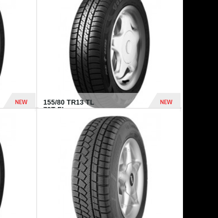
448 Dhs
540 Dhs
NEW
NEW
155/80 TR13 TL
79T FI...
302 Dhs
309 Dhs