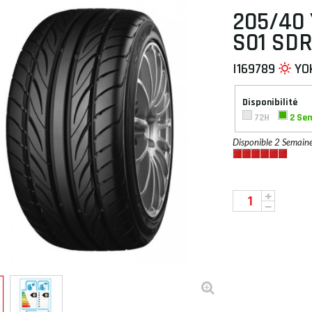
205/40 
S01 SDR
I169789
YO
 À PLAT
Disponibilité
72H
2 Se
Disponible 2 Semain