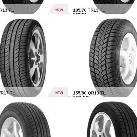
NEW
TR13 TL
185/70 TR13 TL
86T FI...
303 Dhs
NEW
WR17 TL
155/80 QR13 TL
.
79Q CO...
1 182 Dhs