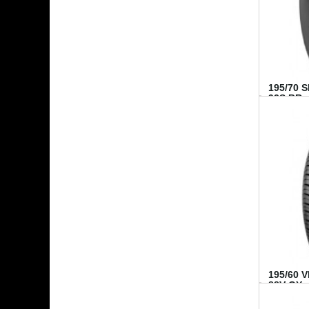
195/70 
92S BR..
195/60 
88V GY...