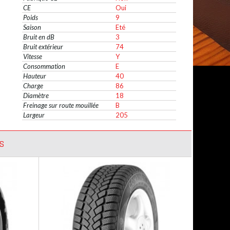
CE
Oui
Poids
9
Saison
Eté
Bruit en dB
3
Bruit extérieur
74
Vitesse
Y
Consommation
E
Hauteur
40
Charge
86
Diamètre
18
Freinage sur route mouillée
B
Largeur
205
S