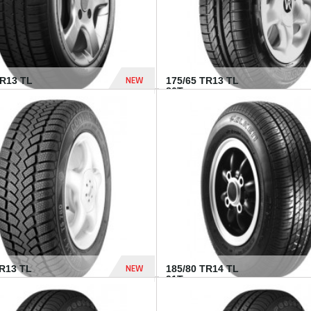
NEW
HR13 TL
175/65 TR13 TL
80T...
394 Dhs
NEW
TR13 TL
185/80 TR14 TL
.
91T...