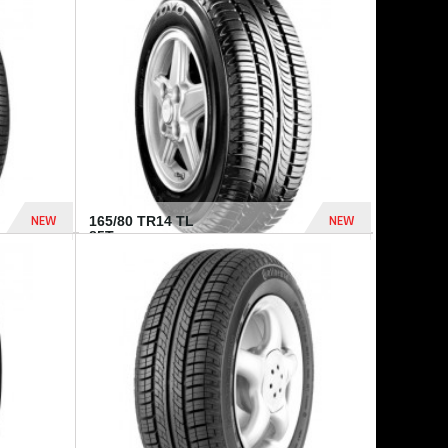
875 Dhs
1 771 Dhs
NEW
NEW
165/80 TR14 TL
85T...
372 Dhs
458 Dhs