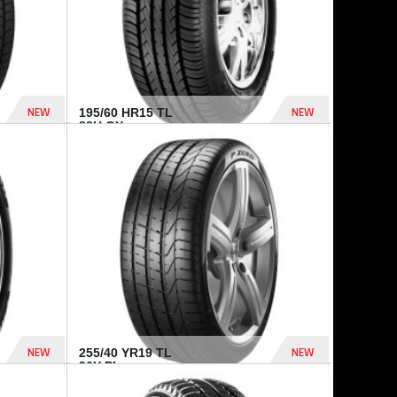
NEW
NEW
195/60 HR15 TL
88H GY...
955 Dhs
521 Dhs
NEW
NEW
255/40 YR19 TL
96Y PI...