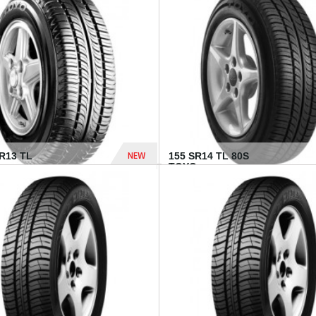
502 Dhs
NEW
TR13 TL
155 SR14 TL 80S
TOYO...
267 Dhs