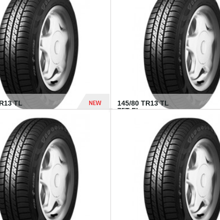
282 Dhs
NEW
TR13 TL
145/80 TR13 TL
75T FI...
307 Dhs