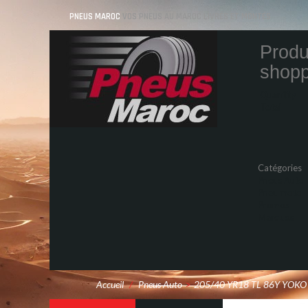
PNEUS MAROC
VOS PNEUS AU MAROC LIVRÉS ET MONTÉS
Produ
shopp
Quantity
Total
Catégories
Pneus Auto
Pneu moto
Promos
Marques
Accueil
/
Pneus Auto
>
205/40 YR18 TL 86Y YOKO