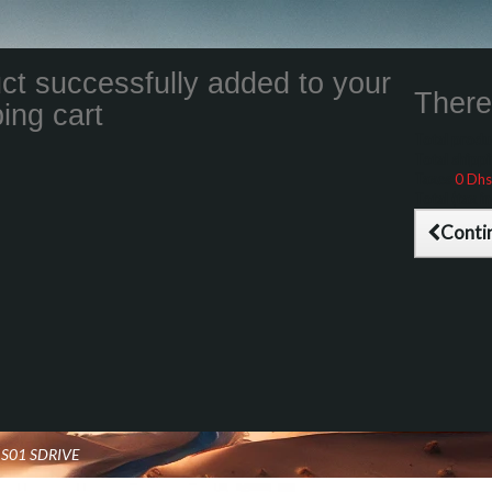
ct successfully added to your
There 
ing cart
Total product
Total shippin
Taxes
0 Dhs
Total (tax inc
Conti
 S01 SDRIVE