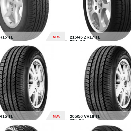
NEW
SR15 TL
215/45 ZR17 TL
.
87W BR...
837 Dhs
NEW
VR15 TL
205/50 VR16 TL
87V GY...