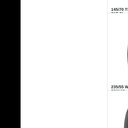
145/70 
71T FI...
235/55 
99W MI..