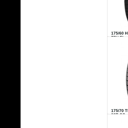
175/60 
77H FI...
175/70 
82T CO..