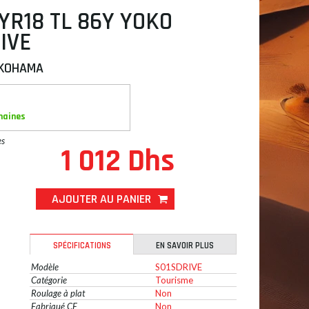
YR18 TL 86Y YOKO
IVE
KOHAMA
maines
es
1 012 Dhs
AJOUTER AU PANIER
SPÉCIFICATIONS
EN SAVOIR PLUS
Modèle
S01SDRIVE
Catégorie
Tourisme
Roulage à plat
Non
Fabriqué CE
Non