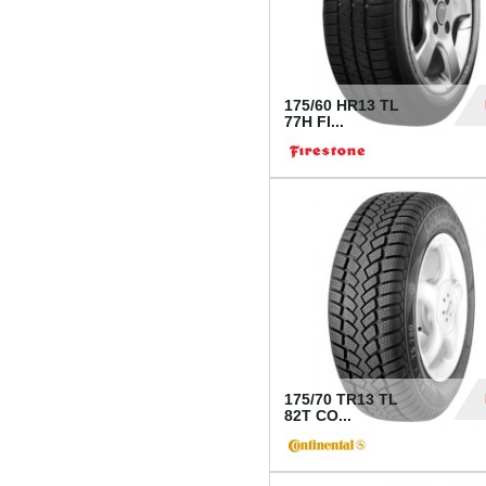
175/60 HR13 TL
77H FI...
39
175/70 TR13 TL
82T CO...