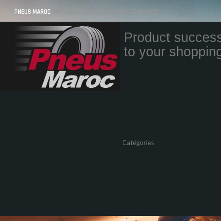
PNEUS MAROC
VOS PNEUS AU MAROC LIVRÉS ET MONTÉS
Product success
to your shopping
Quantity
Total
Catégories
Pneus Auto
Pneu moto
Promos
Marques