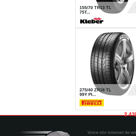
155/70 TR13 TL
75T...
30
275/40 ZR18 TL
99Y PI...
2 41
Votre site Internet de v