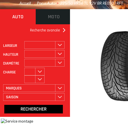
Accueil
/
Pneus Auto
>
225/50 VR16 TL 92V BR RE050 I RFT
AUTO
MOTO
Recherche avancée
LARGEUR
ROULAGE À PLAT
CATÉGORIE
HAUTEUR
DIAMÈTRE
CHARGE
MARQUES
SAISON