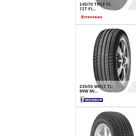
145/70 TR13 TL
71T FI...
30
235/55 WR17 TL
99W MI...
1 18