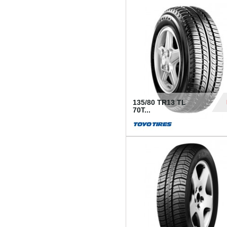
50
135/80 TR13 TL
70T...
26