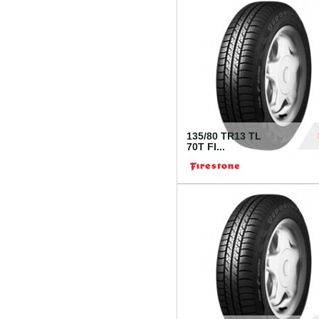
28
135/80 TR13 TL
70T FI...
30