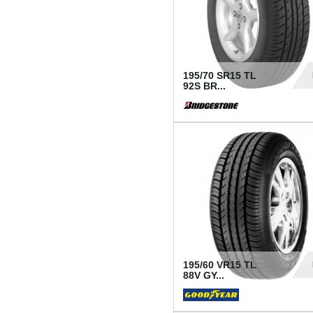
195/70 SR15 TL
92S BR...
83
195/60 VR15 TL
88V GY...