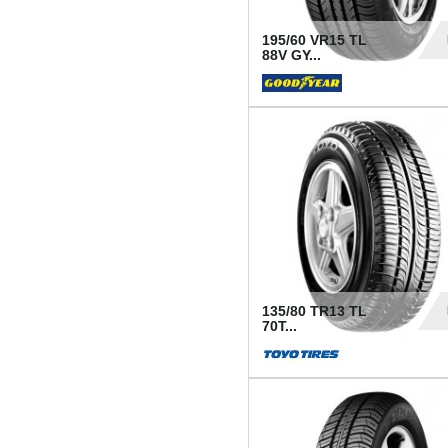
195/60 VR15 TL
88V GY...
50
135/80 TR13 TL
70T...
26