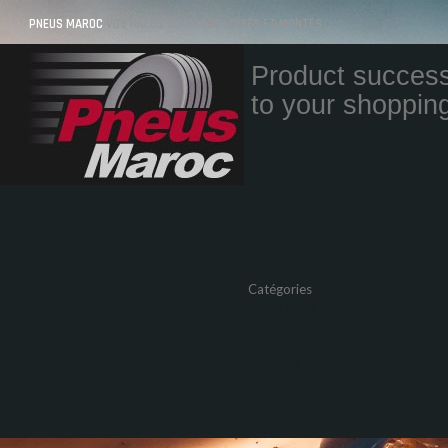
PNEUS MAROC
VOS PNEUS AU MAROC LIVRÉS ET MONTÉS
Product success
to your shopping
Quantity
Total
Catégories
Pneus Auto
Pneu moto
Promos
Marques