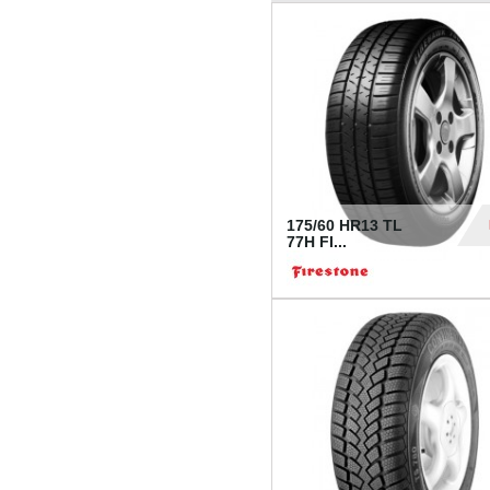
175/60 HR13 TL
77H FI...
39