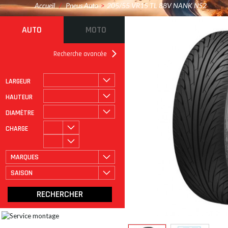
Accueil
/
Pneus Auto
>
205/55 VR15 TL 88V NANK NS2
AUTO
MOTO
Recherche avancée
LARGEUR
ROULAGE À PLAT
CATÉGORIE
HAUTEUR
DIAMÈTRE
CHARGE
MARQUES
SAISON