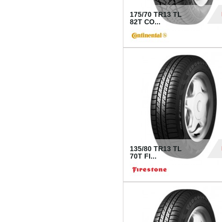
175/70 TR13 TL
82T CO...
28
135/80 TR13 TL
70T FI...
30