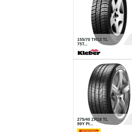
155/70 TR13 TL
75T...
30
275/40 ZR18 TL
99Y PI...