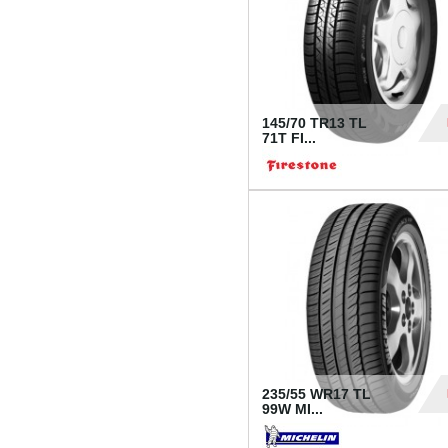
145/70 TR13 TL
71T FI...
30
235/55 WR17 TL
99W MI...