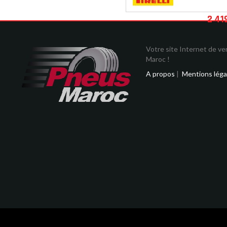
2 41
Votre site Internet de v
Maroc !
A propos
|
Mentions léga