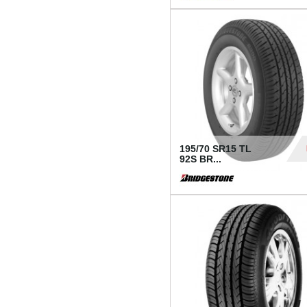
1 18
195/70 SR15 TL
92S BR...
83