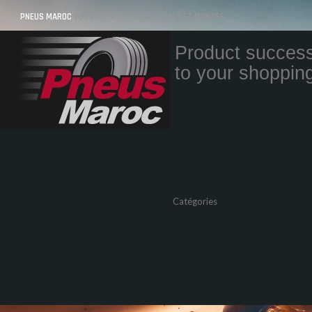
PNEUS MAROC
VOS PNEUS AU MAROC LIVRÉS ET MONTÉS
Product success
to your shopping
Quantity
Total
Catégories
Pneus Auto
Pneu moto
Promos
Marques