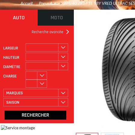
Accueil
/
Pneus Auto
>
275/40 ZR17 TL 98Y VRED ULTRAC SE
AUTO
MOTO
Recherche avancée
LARGEUR
ROULAGE À PLAT
CATÉGORIE
HAUTEUR
DIAMÈTRE
CHARGE
MARQUES
SAISON