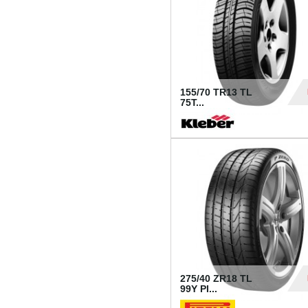
155/70 TR13 TL
75T...
30
275/40 ZR18 TL
99Y PI...