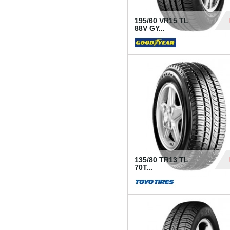
195/60 VR15 TL
88V GY...
50
135/80 TR13 TL
70T...
26