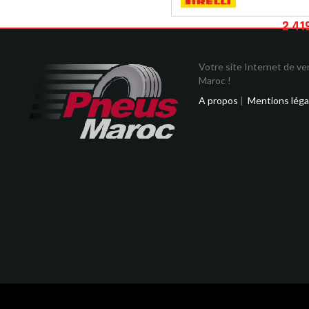
2 41
Votre site Internet de v
Maroc !
A propos
|
Mentions léga