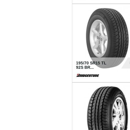
1 18
195/70 SR15 TL
92S BR...
83