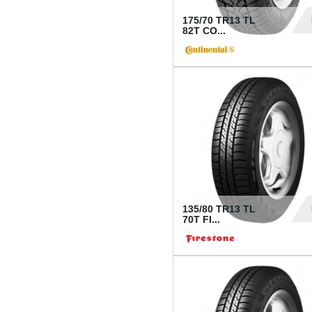
175/70 TR13 TL
82T CO...
28
135/80 TR13 TL
70T FI...
30