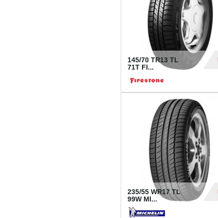
145/70 TR13 TL
71T FI...
30
235/55 WR17 TL
99W MI...