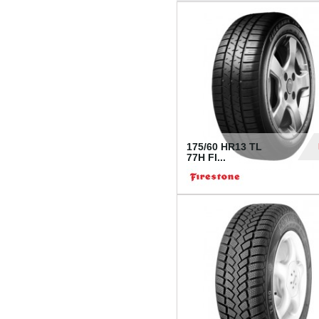
175/60 HR13 TL
77H FI...
39