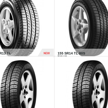
502 Dhs
NEW
TR13 TL
155 SR14 TL 80S
TOYO...
267 Dhs