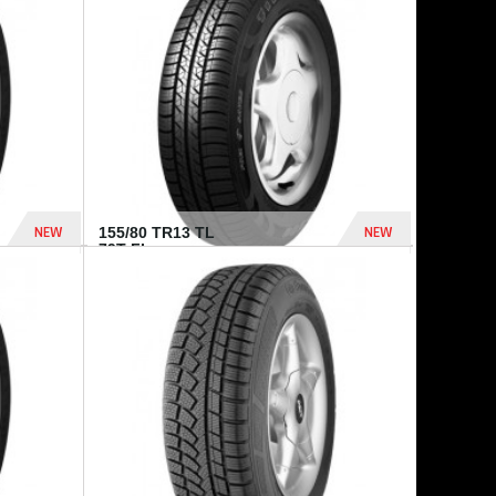
448 Dhs
540 Dhs
NEW
NEW
155/80 TR13 TL
79T FI...
302 Dhs
309 Dhs