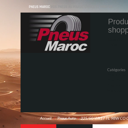
PNEUS MAROC
VOS PNEUS AU MAROC LIVRÉS ET MONTÉS
Produ
shopp
Quantity
Total
Catégories
Pneus Auto
Pneu moto
Promos
Marques
Accueil
/
Pneus Auto
>
225/50 WR17 TL 98W CO C