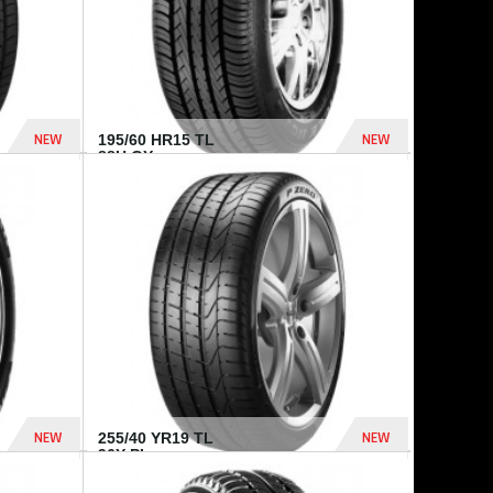
NEW
NEW
195/60 HR15 TL
88H GY...
955 Dhs
521 Dhs
NEW
NEW
255/40 YR19 TL
96Y PI...