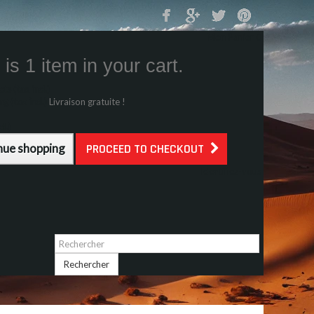
Mon Panier
0
is 1 item in your cart.
s (tax incl.)
g (tax incl.)
Livraison gratuite !
l.)
nue shopping
PROCEED TO CHECKOUT
Identifiez-vous
Rechercher