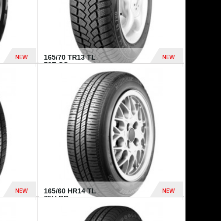
NEW
NEW
165/70 TR13 TL
79T CO...
402 Dhs
364 Dhs
NEW
NEW
165/60 HR14 TL
75H BR...