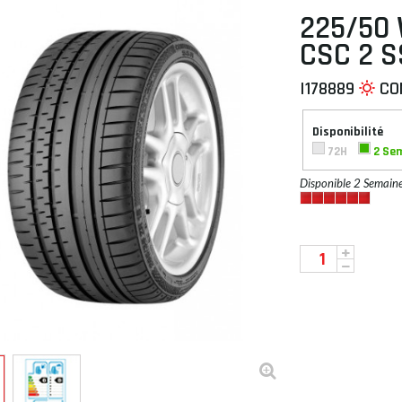
225/50 
CSC 2 S
I178889
CO
 À PLAT
Disponibilité
72H
2 Se
Disponible 2 Semain