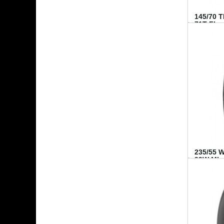
145/70 
71T FI...
235/55 
99W MI..