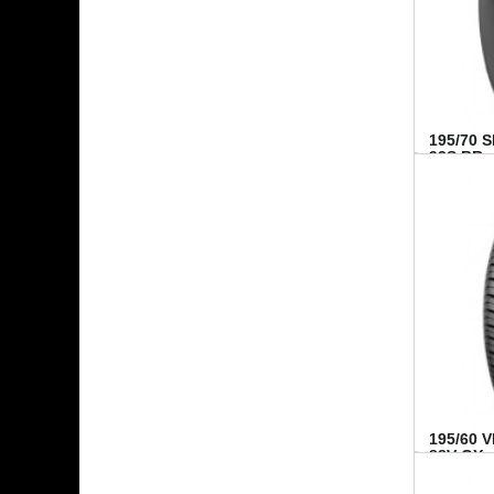
195/70 
92S BR..
195/60 
88V GY...