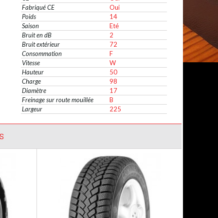
Fabriqué CE
Oui
Poids
14
Saison
Eté
Bruit en dB
2
Bruit extérieur
72
Consommation
F
Vitesse
W
Hauteur
50
Charge
98
Diamètre
17
Freinage sur route mouillée
B
Largeur
225
S