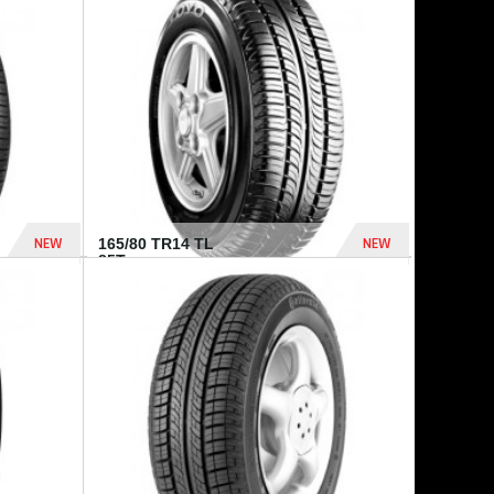
875 Dhs
1 771 Dhs
NEW
NEW
165/80 TR14 TL
85T...
372 Dhs
458 Dhs