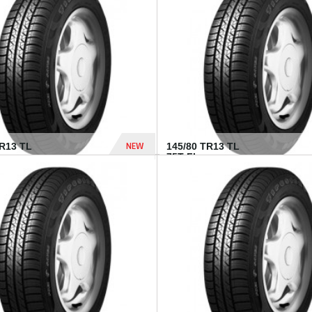
282 Dhs
NEW
TR13 TL
145/80 TR13 TL
75T FI...
307 Dhs