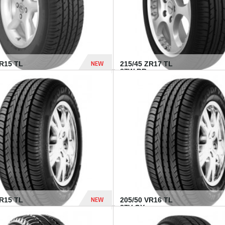
NEW
SR15 TL
215/45 ZR17 TL
.
87W BR...
837 Dhs
NEW
VR15 TL
205/50 VR16 TL
87V GY...