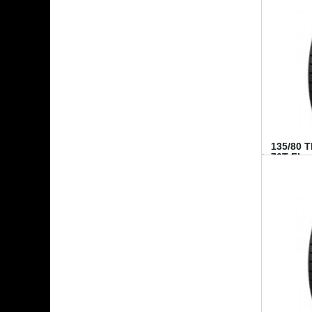
135/80 
70T FI...