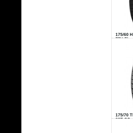
175/60 
77H FI...
175/70 
82T CO..