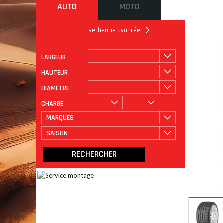
AUTO
MOTO
Recherche avancée
LARGEUR
ROULAGE
CATÉGORIE
HAUTEUR
DIAMÈTRE
CHARGE
MARQUES
SAISON