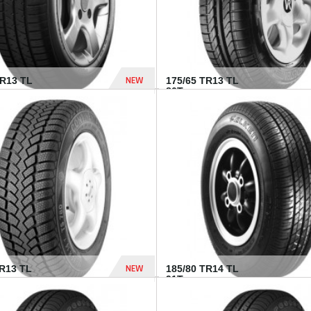
NEW
HR13 TL
175/65 TR13 TL
80T...
394 Dhs
NEW
TR13 TL
185/80 TR14 TL
.
91T...