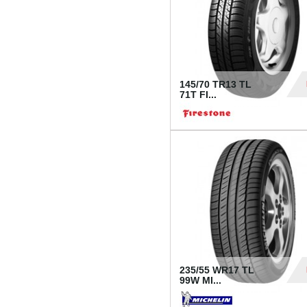
145/70 TR13 TL
71T FI...
30
235/55 WR17 TL
99W MI...