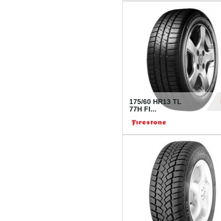
175/60 HR13 TL
77H FI...
39