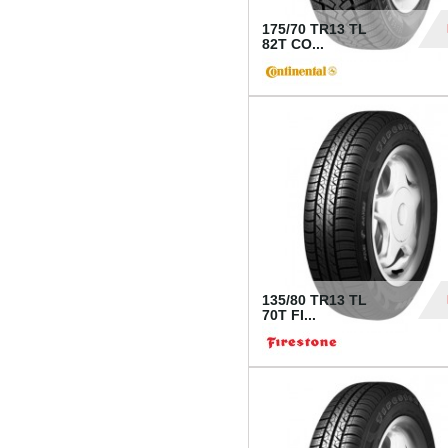
175/70 TR13 TL
82T CO...
28
135/80 TR13 TL
70T FI...
30