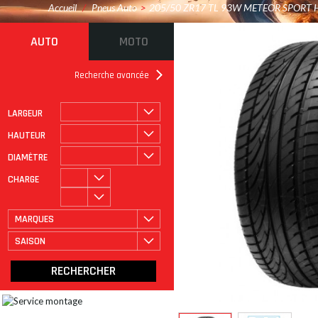
Accueil
/
Pneus Auto
>
205/50 ZR17 TL 93W METEOR SPORT H
AUTO
MOTO
Recherche avancée
LARGEUR
ROULAGE À PLAT
CATÉGORIE
HAUTEUR
DIAMÈTRE
CHARGE
MARQUES
SAISON