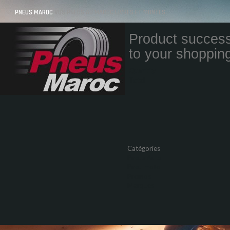
PNEUS MAROC
VOS PNEUS AU MAROC LIVRÉS ET MONTÉS
Product success
to your shopping
Quantity
Total
Catégories
Pneus Auto
Pneu moto
Promos
Marques