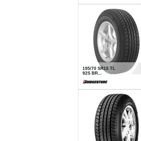
1 18
195/70 SR15 TL
92S BR...
83