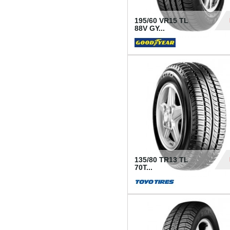
195/60 VR15 TL
88V GY...
50
135/80 TR13 TL
70T...
26