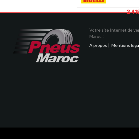
2 41
Votre site Internet de v
Maroc !
A propos
|
Mentions léga