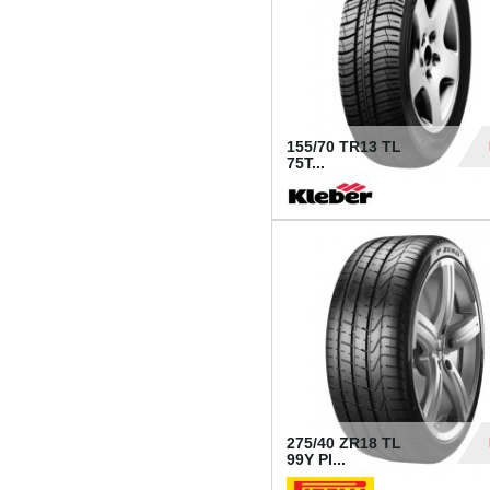
155/70 TR13 TL
75T...
30
275/40 ZR18 TL
99Y PI...