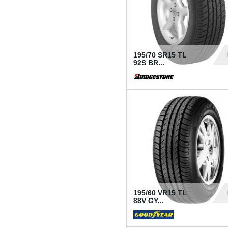
195/70 SR15 TL
92S BR...
83
195/60 VR15 TL
88V GY...