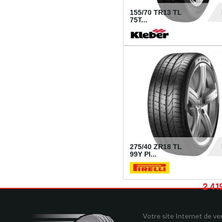
155/70 TR13 TL
75T...
30
275/40 ZR18 TL
99Y PI...
2 41
Votre site Internet de v