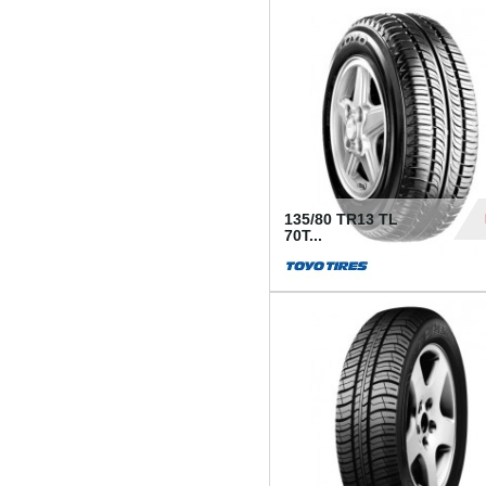
50
135/80 TR13 TL
70T...
26