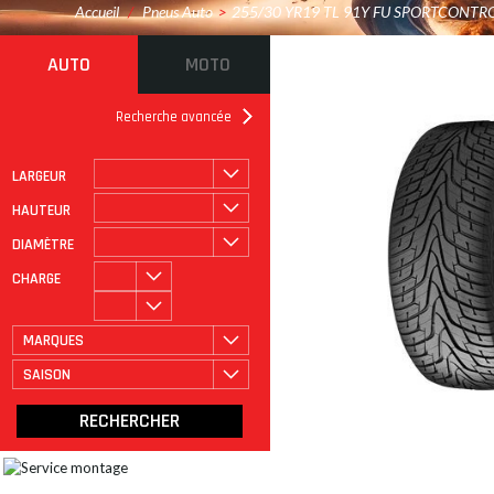
Accueil
/
Pneus Auto
>
255/30 YR19 TL 91Y FU SPORTCONTR
AUTO
MOTO
Recherche avancée
LARGEUR
ROULAGE À PLAT
CATÉGORIE
HAUTEUR
DIAMÈTRE
CHARGE
MARQUES
SAISON