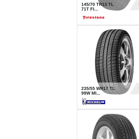
145/70 TR13 TL
71T FI...
30
235/55 WR17 TL
99W MI...
1 18