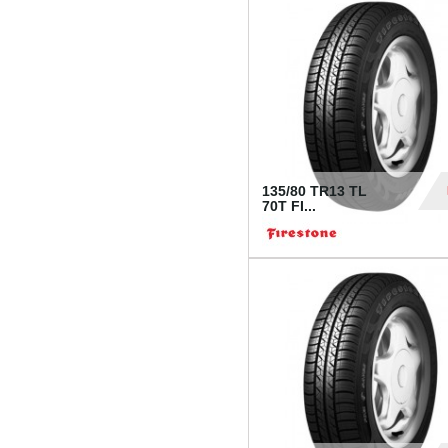
28
135/80 TR13 TL
70T FI...
30