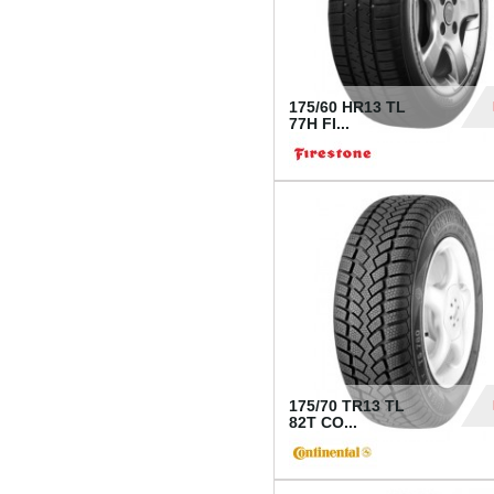
175/60 HR13 TL
77H FI...
39
175/70 TR13 TL
82T CO...